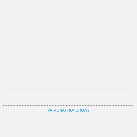
PATRONAT HONOROWY