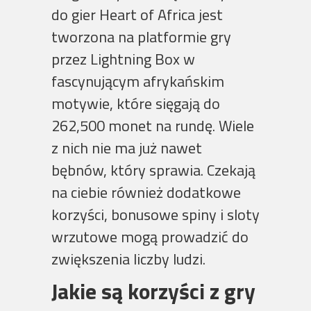
do gier Heart of Africa jest
tworzona na platformie gry
przez Lightning Box w
fascynującym afrykańskim
motywie, które sięgają do
262,500 monet na rundę. Wiele
z nich nie ma już nawet
bębnów, który sprawia. Czekają
na ciebie również dodatkowe
korzyści, bonusowe spiny i sloty
wrzutowe mogą prowadzić do
zwiększenia liczby ludzi.
Jakie są korzyści z gry