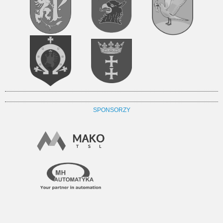
SPONSORZY