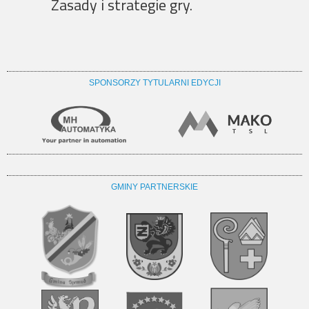
Zasady i strategie gry.
SPONSORZY TYTULARNI EDYCJI
GMINY PARTNERSKIE