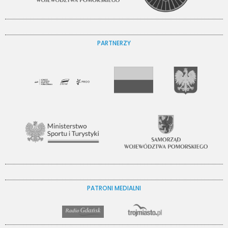
PARTNERZY
PATRONI MEDIALNI