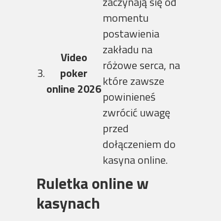
zaczynają się od
momentu
postawienia
zakładu na
Video
różowe serca, na
3.
poker
które zawsze
online 2026
powinieneś
zwrócić uwagę
przed
dołączeniem do
kasyna online.
Ruletka online w
kasynach