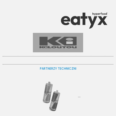
PARTNERZY TECHNICZNI