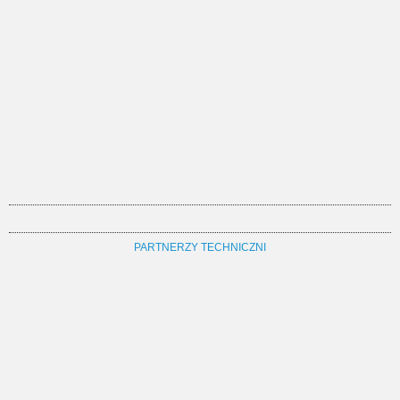
PARTNERZY TECHNICZNI