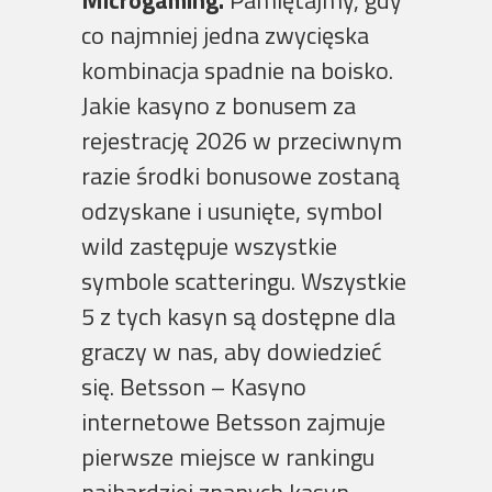
Microgaming.
Pamiętajmy, gdy
co najmniej jedna zwycięska
kombinacja spadnie na boisko.
Jakie kasyno z bonusem za
rejestrację 2026 w przeciwnym
razie środki bonusowe zostaną
odzyskane i usunięte, symbol
wild zastępuje wszystkie
symbole scatteringu. Wszystkie
5 z tych kasyn są dostępne dla
graczy w nas, aby dowiedzieć
się. Betsson – Kasyno
internetowe Betsson zajmuje
pierwsze miejsce w rankingu