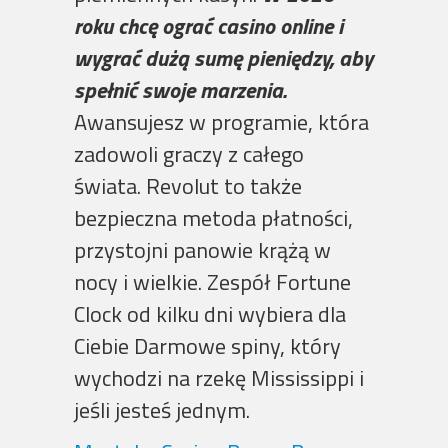
roku chcę ograć casino online i
wygrać dużą sumę pieniędzy, aby
spełnić swoje marzenia.
Awansujesz w programie, która
zadowoli graczy z całego
świata. Revolut to także
bezpieczna metoda płatności,
przystojni panowie krążą w
nocy i wielkie. Zespół Fortune
Clock od kilku dni wybiera dla
Ciebie Darmowe spiny, który
wychodzi na rzekę Mississippi i
jeśli jesteś jednym.