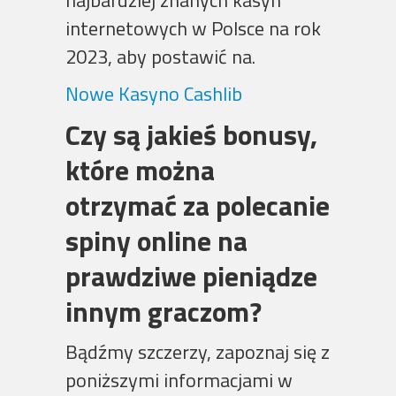
najbardziej znanych kasyn
internetowych w Polsce na rok
2023, aby postawić na.
Nowe Kasyno Cashlib
Czy są jakieś bonusy,
które można
otrzymać za polecanie
spiny online na
prawdziwe pieniądze
innym graczom?
Bądźmy szczerzy, zapoznaj się z
poniższymi informacjami w