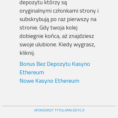
depozytu którzy są
oryginalnymi członkami strony i
subskrybują po raz pierwszy na
stronie. Gdy twoja kolej
dobiegnie końca, aż znajdziesz
swoje ulubione. Kiedy wygrasz,
kliknij.
Bonus Bez Depozytu Kasyno
Ethereum
Nowe Kasyno Ethereum
SPONSORZY TYTULARNI EDYCJI