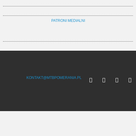
PATRONI MEDIALNI
KONTAKT@MTBPOMERANIA.PL