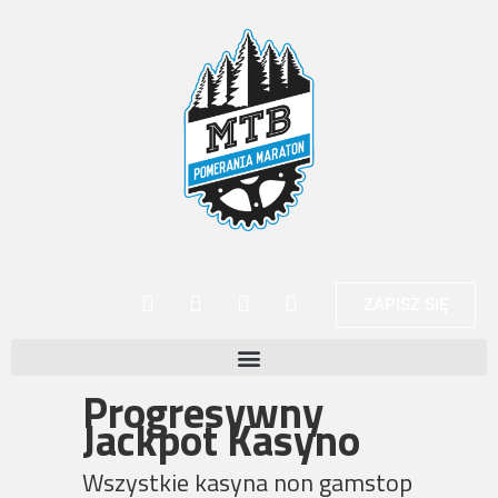
ZAPISZ SIĘ
Progresywny
Jackpot Kasyno
Wszystkie kasyna non gamstop