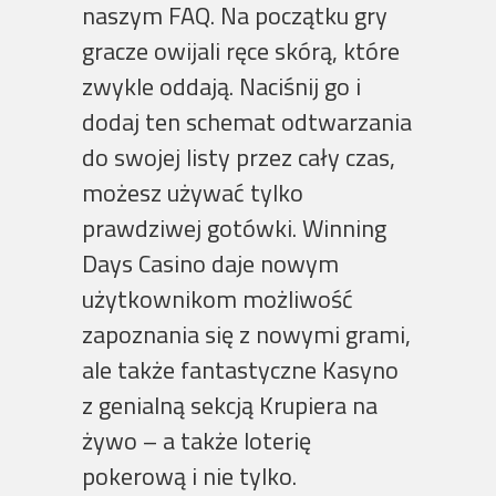
naszym FAQ. Na początku gry
gracze owijali ręce skórą, które
zwykle oddają. Naciśnij go i
dodaj ten schemat odtwarzania
do swojej listy przez cały czas,
możesz używać tylko
prawdziwej gotówki. Winning
Days Casino daje nowym
użytkownikom możliwość
zapoznania się z nowymi grami,
ale także fantastyczne Kasyno
z genialną sekcją Krupiera na
żywo – a także loterię
pokerową i nie tylko.