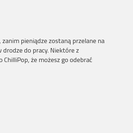
 zanim pieniądze zostaną przelane na
 drodze do pracy. Niektóre z
 ChilliPop, że możesz go odebrać