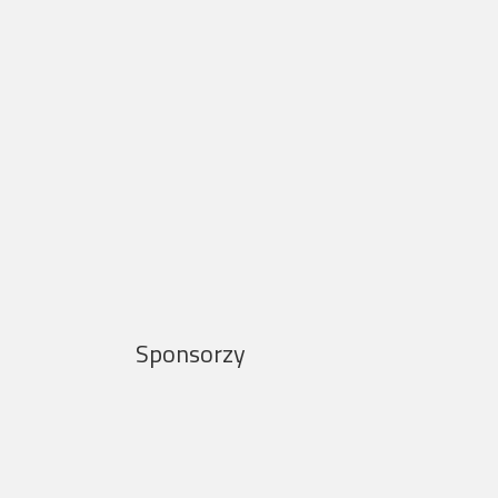
Sponsorzy