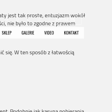
aty jest tak proste, entuzjazm wokół
ZAPISZ SIĘ
ci, nie było to zgodne z prawem
SKLEP
GALERIE
VIDEO
KONTAKT
ić się. W ten sposób z łatwością
ent. Podobnie jak kasyna pobierania