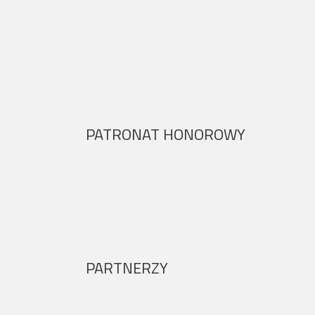
PATRONAT HONOROWY
PARTNERZY