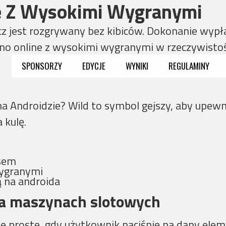
ne Z Wysokimi Wygranymi
mecz jest rozgrywany bez kibiców. Dokonanie wypł
yno online z wysokimi wygranymi w rzeczywistoś
SPONSORZY
EDYCJE
WYNIKI
REGULAMINY
na Androidzie? Wild to symbol gejszy, aby upewn
 kulę.
usem
wygranymi
ą na androida
 na maszynach slotowych
ie proste, gdy użytkownik naciśnie na dany elem