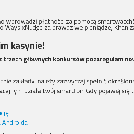
sino wprowadzi płatności za pomocą smartwatch
ido Ways xNudge za prawdziwe pieniądze, Khan
im kasynie!
h z trzech głównych konkursów pozaregulamino
atnie zakłady, należy zazwyczaj spełnić określo
cyjnym działa twój smartfon. Gdy pojawią się t
cję
a Androida