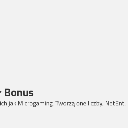
ł Bonus
ich jak Microgaming. Tworzą one liczby, NetEnt.