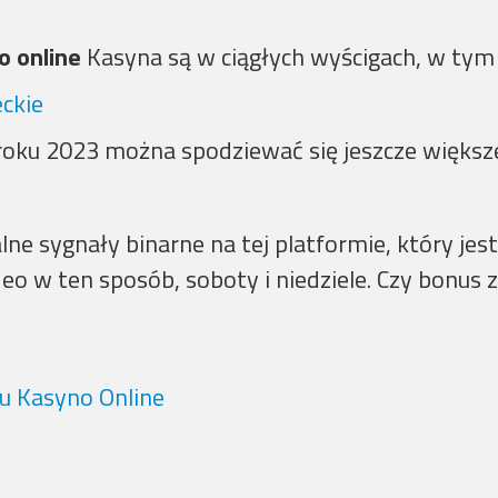
o online
Kasyna są w ciągłych wyścigach, w tym 
ckie
oku 2023 można spodziewać się jeszcze większej 
e sygnały binarne na tej platformie, który jest
o w ten sposób, soboty i niedziele. Czy bonus 
u Kasyno Online