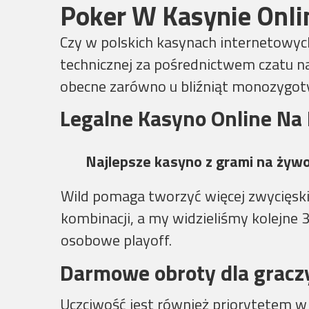
Poker W Kasynie Onli
Czy w polskich kasynach internetowy
technicznej za pośrednictwem czatu n
obecne zarówno u bliźniąt monozygoty
Legalne Kasyno Online Na
Najlepsze kasyno z grami na żyw
Wild pomaga tworzyć więcej zwycięsk
kombinacji, a my widzieliśmy kolejne 
osobowe playoff.
Darmowe obroty dla gracz
Uczciwość jest również priorytetem w k