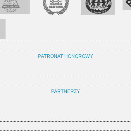
PATRONAT HONOROWY
PARTNERZY