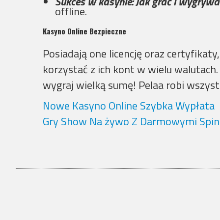
Sukces w kasynie: Jak grać i wygrywa
offline.
Kasyno Online Bezpieczne
Posiadają one licencję oraz certyfika
korzystać z ich kont w wielu walutach
wygraj wielką sumę! Pelaa robi wszystk
Nowe Kasyno Online Szybka Wypłata
Gry Show Na żywo Z Darmowymi Spi