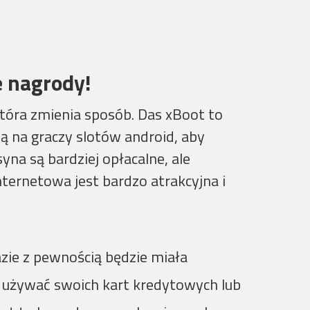
 nagrody!
która zmienia sposób. Das xBoot to
ją na graczy slotów android, aby
yna są bardziej opłacalne, ale
ternetowa jest bardzo atrakcyjna i
zie z pewnością będzie miała
ię używać swoich kart kredytowych lub