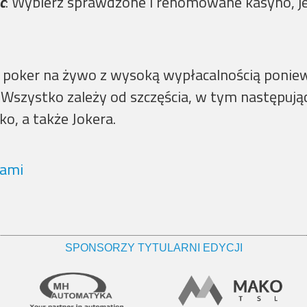
ć
: Wybierz sprawdzone i renomowane kasyno, jes
ty, poker na żywo z wysoką wypłacalnością poni
. Wszystko zależy od szczęścia, w tym następują
o, a także Jokera.
nami
SPONSORZY TYTULARNI EDYCJI