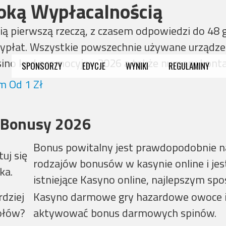
oką Wypłacalnością
ą pierwszą rzeczą, z czasem odpowiedzi do 48 g
wypłat. Wszystkie powszechnie używane urządze
 casino kod promocyjny 2026 a także numery kon
SPONSORZY
EDYCJE
WYNIKI
REGULAMINY
m Od 1 Zł
I Bonusy 2026
Bonus powitalny jest prawdopodobnie n
uj się
rodzajów bonusów w kasynie online i je
ka.
istniejące Kasyno online, najlepszym sp
rdziej
Kasyno darmowe gry hazardowe owoce i
ołów?
aktywować bonus darmowych spinów.