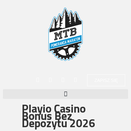
ZAPISZ SIĘ
Playio Casino
Bonus Bez
Depozytu 2026