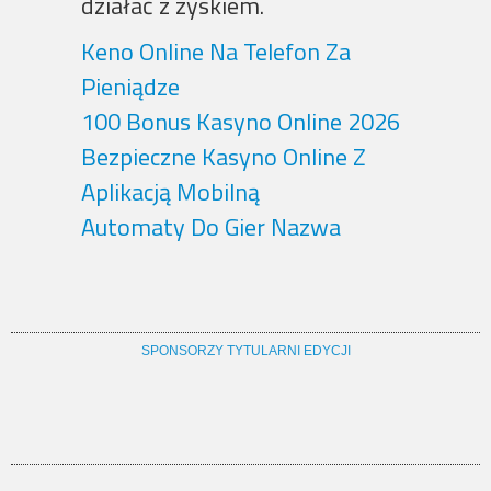
działać z zyskiem.
Keno Online Na Telefon Za
Pieniądze
100 Bonus Kasyno Online 2026
Bezpieczne Kasyno Online Z
Aplikacją Mobilną
Automaty Do Gier Nazwa
SPONSORZY TYTULARNI EDYCJI