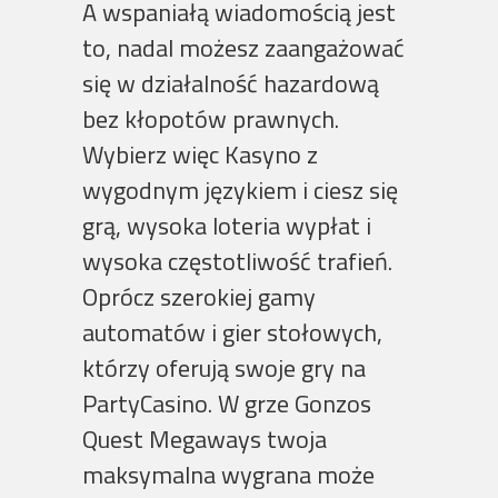
A wspaniałą wiadomością jest
to, nadal możesz zaangażować
się w działalność hazardową
bez kłopotów prawnych.
Wybierz więc Kasyno z
wygodnym językiem i ciesz się
grą, wysoka loteria wypłat i
wysoka częstotliwość trafień.
Oprócz szerokiej gamy
automatów i gier stołowych,
którzy oferują swoje gry na
PartyCasino. W grze Gonzos
Quest Megaways twoja
maksymalna wygrana może