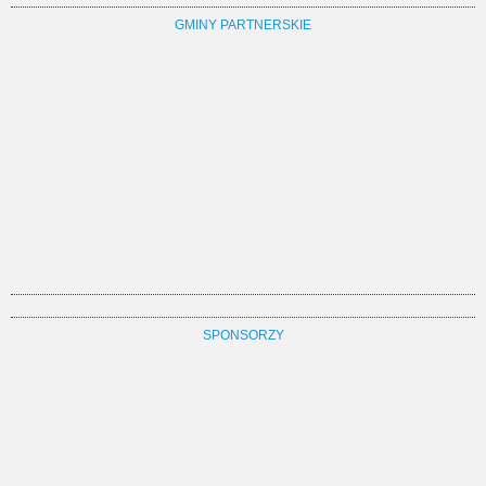
GMINY PARTNERSKIE
SPONSORZY