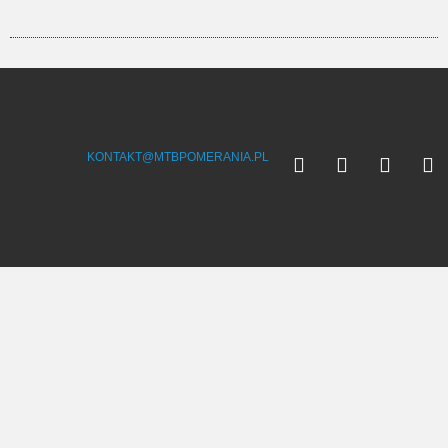
KONTAKT@MTBPOMERANIA.PL