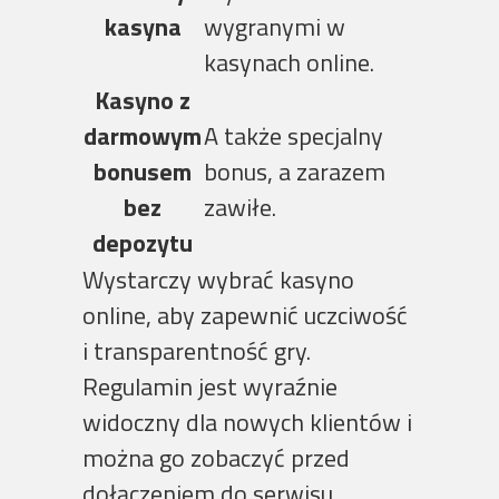
kasyna
wygranymi w
kasynach online.
Kasyno z
darmowym
A także specjalny
bonusem
bonus, a zarazem
bez
zawiłe.
depozytu
Wystarczy wybrać kasyno
online, aby zapewnić uczciwość
i transparentność gry.
Regulamin jest wyraźnie
widoczny dla nowych klientów i
można go zobaczyć przed
dołączeniem do serwisu