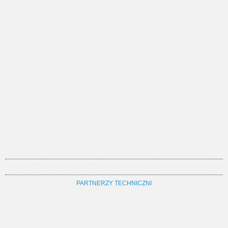
PARTNERZY TECHNICZNI