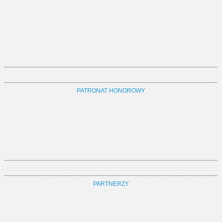
PATRONAT HONOROWY
PARTNERZY