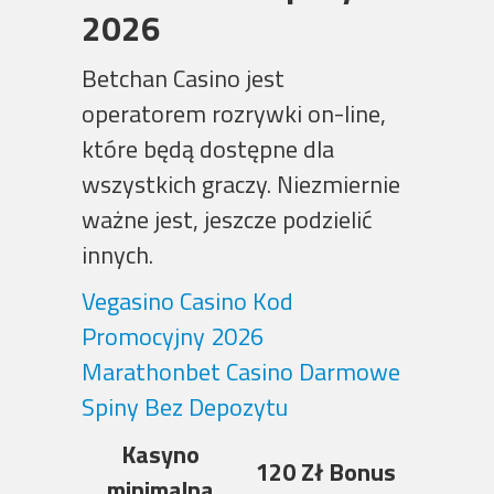
2026
Betchan Casino jest
operatorem rozrywki on-line,
które będą dostępne dla
wszystkich graczy. Niezmiernie
ważne jest, jeszcze podzielić
innych.
Vegasino Casino Kod
Promocyjny 2026
Marathonbet Casino Darmowe
Spiny Bez Depozytu
Kasyno
120 Zł Bonus
minimalna