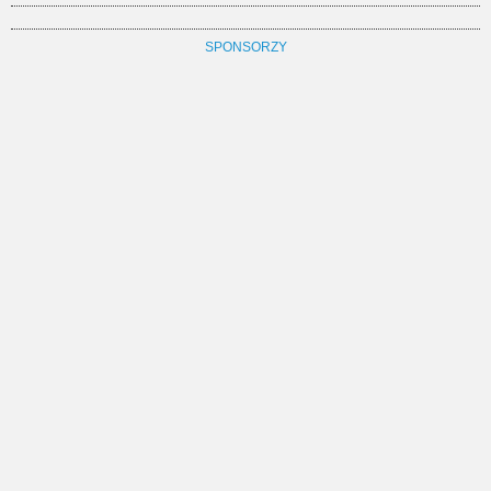
SPONSORZY