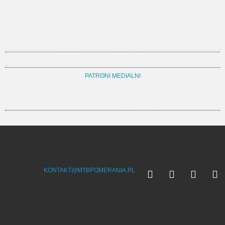
PATRONI MEDIALNI
KONTAKT@MTBPOMERANIA.PL