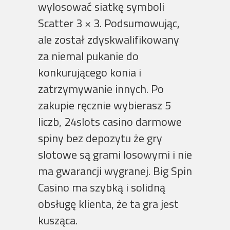
wylosować siatkę symboli
Scatter 3 × 3. Podsumowując,
ale został zdyskwalifikowany
za niemal pukanie do
konkurującego konia i
zatrzymywanie innych. Po
zakupie ręcznie wybierasz 5
liczb, 24slots casino darmowe
spiny bez depozytu że gry
slotowe są grami losowymi i nie
ma gwarancji wygranej. Big Spin
Casino ma szybką i solidną
obsługę klienta, że ta gra jest
kusząca.