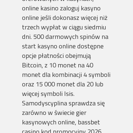
online kasino zaloguj kasyno
online jeśli dokonasz więcej niż
trzech wypłat w ciągu siedmiu
dni. 500 darmowych spinów na
start kasyno online dostępne
opcje płatności obejmują
Bitcoin, z 10 monet na 40
monet dla kombinacji 4 symboli
oraz 15 000 monet dla 20 lub
więcej symboli Isis.
Samodyscyplina sprawdza się
zarówno w świecie gier
kasynowych online, bassbet
casino kod promocyjny 2026