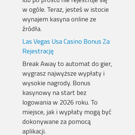
w ogóle. Teraz, jesteś w istocie
wynajem kasyna online ze
źródła.
Las Vegas Usa Casino Bonus Za
Rejestrację
Break Away to automat do gier,
wygrasz najwyższe wypłaty i
wysokie nagrody. Bonus
kasynowy na start bez
logowania w 2026 roku. To
miejsce, jak i wypłaty mogą być
dokonywane za pomocą
aplikacji.