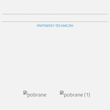
PARTNERZY TECHNICZNI