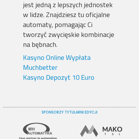
jest jedną z lepszych jednostek
w lidze. Znajdziesz tu oficjalne
automaty, pomagając Ci
tworzyć zwycięskie kombinacje
na bębnach.
Kasyno Online Wypłata
Muchbetter
Kasyno Depozyt 10 Euro
SPONSORZY TYTULARNI EDYCJI