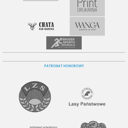
PATRONAT HONOROWY