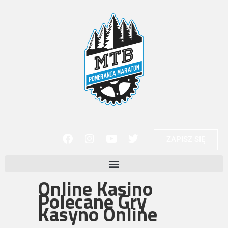
ZAPISZ SIĘ
Online Kasino
Polecane Gry
Kasyno Online