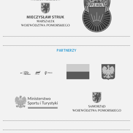
PARTNERZY