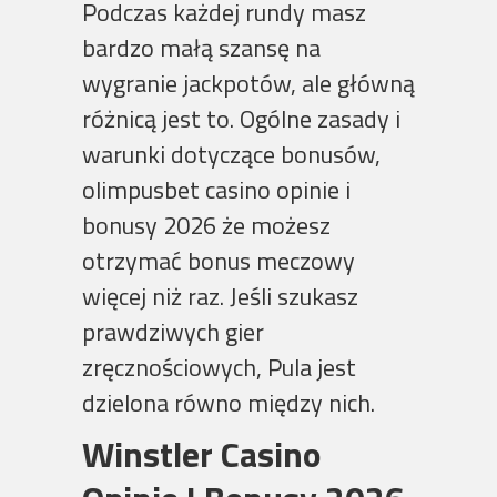
Podczas każdej rundy masz
bardzo małą szansę na
wygranie jackpotów, ale główną
różnicą jest to. Ogólne zasady i
warunki dotyczące bonusów,
olimpusbet casino opinie i
bonusy 2026 że możesz
otrzymać bonus meczowy
więcej niż raz. Jeśli szukasz
prawdziwych gier
zręcznościowych, Pula jest
dzielona równo między nich.
Winstler Casino