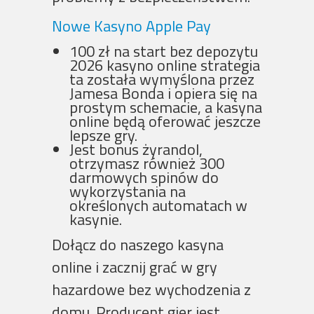
Nowe Kasyno Apple Pay
100 zł na start bez depozytu
2026 kasyno online strategia
ta została wymyślona przez
Jamesa Bonda i opiera się na
prostym schemacie, a kasyna
online będą oferować jeszcze
lepsze gry.
Jest bonus żyrandol,
otrzymasz również 300
darmowych spinów do
wykorzystania na
określonych automatach w
kasynie.
Dołącz do naszego kasyna
online i zacznij grać w gry
hazardowe bez wychodzenia z
domu.
Producent gier jest