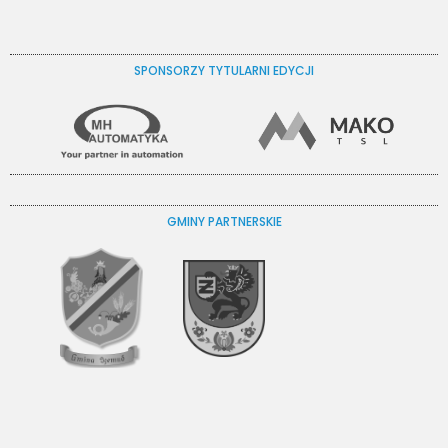
SPONSORZY TYTULARNI EDYCJI
GMINY PARTNERSKIE