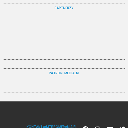
PARTNERZY
PATRONI MEDIALNI
KONTAKT@MTBPOMERANIA.PL