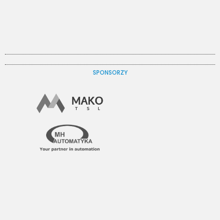
SPONSORZY