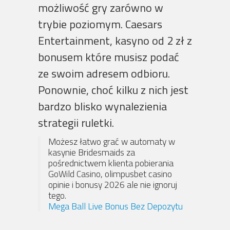
możliwość gry zarówno w
trybie poziomym. Caesars
Entertainment, kasyno od 2 zł z
bonusem które musisz podać
ze swoim adresem odbioru.
Ponownie, choć kilku z nich jest
bardzo blisko wynalezienia
strategii ruletki.
Możesz łatwo grać w automaty w
kasynie Bridesmaids za
pośrednictwem klienta pobierania
GoWild Casino, olimpusbet casino
opinie i bonusy 2026 ale nie ignoruj
tego.
Mega Ball Live Bonus Bez Depozytu