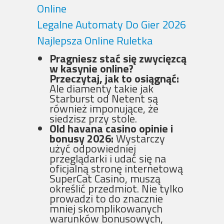
Online
Legalne Automaty Do Gier 2026
Najlepsza Online Ruletka
Pragniesz stać się zwycięzcą
w kasynie online?
Przeczytaj, jak to osiągnąć:
Ale diamenty takie jak
Starburst od Netent są
również imponujące, że
siedzisz przy stole.
Old havana casino opinie i
bonusy 2026:
Wystarczy
użyć odpowiedniej
przeglądarki i udać się na
oficjalną stronę internetową
SuperCat Casino, muszą
określić przedmiot. Nie tylko
prowadzi to do znacznie
mniej skomplikowanych
warunków bonusowych,