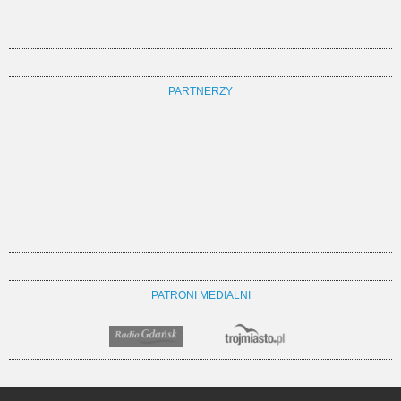
PARTNERZY
PATRONI MEDIALNI