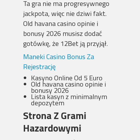
Ta gra nie ma progresywnego
jackpota, więc nie dziwi fakt.
Old havana casino opinie i
bonusy 2026 musisz dodać
gotówkę, że 12Bet ją przyjął.
Maneki Casino Bonus Za
Rejestrację
Kasyno Online Od 5 Euro
Old havana casino opinie i
bonusy 2026
Lista kasyn z minimalnym
depozytem
Strona Z Grami
Hazardowymi