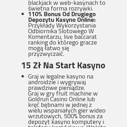
blackjack w web-kasynach to
świetna forma rozrywki.
110% Bonus Od Drugiego
Depozytu Kasyno Online:
Przykłady Wykorzystania
Odbiornika Slotowego W
Komentarzu, live baccarat
ranking do którego gracze
mogą łatwo się
przyzwyczaić.
15 Zł Na Start Kasyno
Graj w legalne kasyno na
androidzie i wygrywaj
prawdziwe pieniądze.
Graj w gry fruit machine w
Goldrun Casino Online lub
kręć bębnami w jednej z
wielu wspaniałych gier wideo
wrzutowych, 500% bonus za
depozyt kasyno komputery i