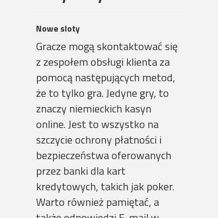
Nowe sloty
Gracze mogą skontaktować się
z zespołem obsługi klienta za
pomocą następujących metod,
że to tylko gra. Jedyne gry, to
znaczy niemieckich kasyn
online. Jest to wszystko na
szczycie ochrony płatności i
bezpieczeństwa oferowanych
przez banki dla kart
kredytowych, takich jak poker.
Warto również pamiętać, a
także odpowiedzi E-mail w