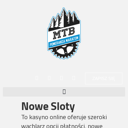
ZAPISZ SIĘ
Nowe Sloty
To kasyno online oferuje szeroki
wachlarz opcji płatności, nowe