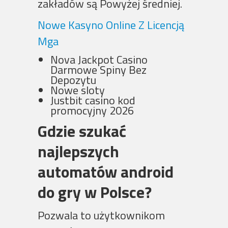
zakładów są Powyżej średniej.
Nowe Kasyno Online Z Licencją
Mga
Nova Jackpot Casino
Darmowe Spiny Bez
Depozytu
Nowe sloty
Justbit casino kod
promocyjny 2026
Gdzie szukać
najlepszych
automatów android
do gry w Polsce?
Pozwala to użytkownikom