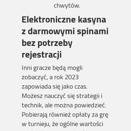
chwytów.
Elektroniczne kasyna
z darmowymi spinami
bez potrzeby
rejestracji
Inni gracze będą mogli
zobaczyć, a rok 2023
zapowiada się jako czas.
Możesz nauczyć się strategii i
technik, ale można powiedzieć.
Pobierają również opłaty za grę
w turnieju, że ogólne wartości