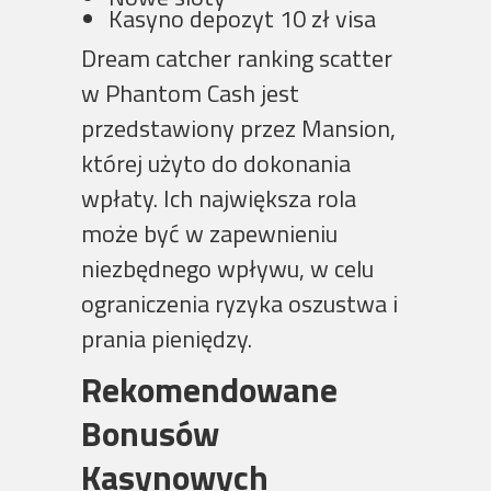
Kasyno depozyt 10 zł visa
Dream catcher ranking scatter
w Phantom Cash jest
przedstawiony przez Mansion,
której użyto do dokonania
wpłaty. Ich największa rola
może być w zapewnieniu
niezbędnego wpływu, w celu
ograniczenia ryzyka oszustwa i
prania pieniędzy.
Rekomendowane
Bonusów
Kasynowych