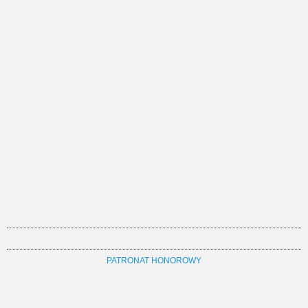
PATRONAT HONOROWY