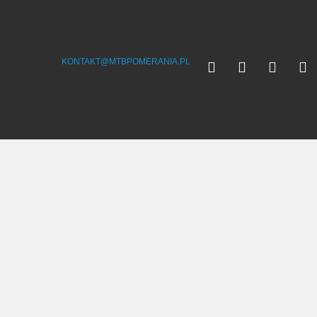
KONTAKT@MTBPOMERANIA.PL