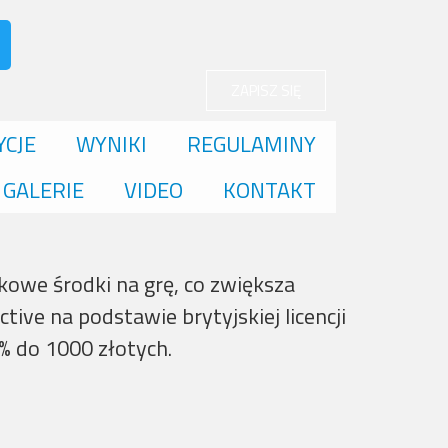
ZAPISZ SIĘ
YCJE
WYNIKI
REGULAMINY
GALERIE
VIDEO
KONTAKT
we środki na grę, co zwiększa
tive na podstawie brytyjskiej licencji
% do 1000 złotych.