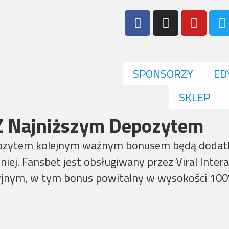
SPONSORZY
ED
SKLEP
Z Najniższym Depozytem
pozytem kolejnym ważnym bonusem będą dodatko
iej. Fansbet jest obsługiwany przez Viral Interac
yjnym, w tym bonus powitalny w wysokości 100