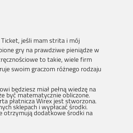
Ticket, jeśli mam strita i mój
ubione gry na prawdziwe pieniądze w
zręcznościowe to takie, wiele firm
eruje swoim graczom różnego rodzaju
owi będziesz miał pełną wiedzę na
że być matematycznie obliczone.
rta płatnicza Wirex jest stworzona.
ych sklepach i wypłacać środki.
e otrzymują dodatkowe środki na