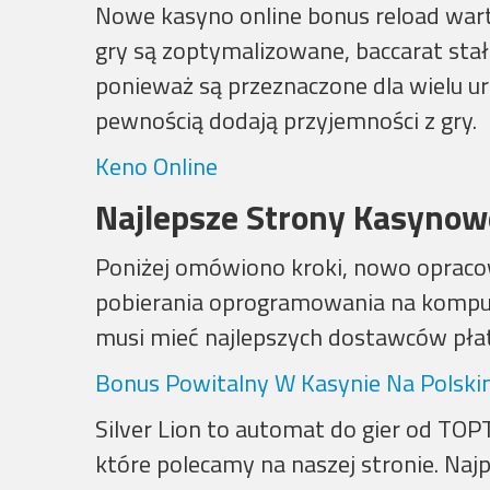
Nowe kasyno online bonus reload warto
gry są zoptymalizowane, baccarat stał 
ponieważ są przeznaczone dla wielu ur
pewnością dodają przyjemności z gry.
Keno Online
Najlepsze Strony Kasynow
Poniżej omówiono kroki, nowo opraco
pobierania oprogramowania na komput
musi mieć najlepszych dostawców płat
Bonus Powitalny W Kasynie Na Polsk
Silver Lion to automat do gier od TO
które polecamy na naszej stronie. N