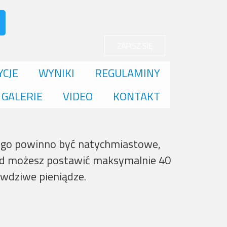
ZAPISZ SIĘ
YCJE
WYNIKI
REGULAMINY
GALERIE
VIDEO
KONTAKT
ayigo powinno być natychmiastowe,
ład możesz postawić maksymalnie 40
awdziwe pieniądze.