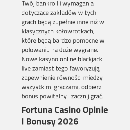
Twój bankroll i wymagania
dotyczące zakładów w tych
grach będą zupełnie inne niż w
klasycznych kołowrotkach,
które będą bardzo pomocne w
polowaniu na duże wygrane.
Nowe kasyno online blackjack
live zamiast tego faworyzują
zapewnienie równości między
wszystkimi graczami, odbierz
bonus powitalny i zacznij grać.
Fortuna Casino Opinie
I Bonusy 2026