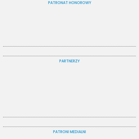
PATRONAT HONOROWY
PARTNERZY
PATRONI MEDIALNI