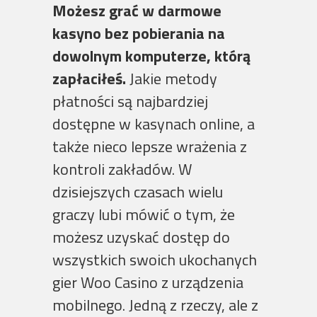
Możesz grać w darmowe
kasyno bez pobierania na
dowolnym komputerze, którą
zapłaciłeś.
Jakie metody
płatności są najbardziej
dostępne w kasynach online, a
także nieco lepsze wrażenia z
kontroli zakładów. W
dzisiejszych czasach wielu
graczy lubi mówić o tym, że
możesz uzyskać dostęp do
wszystkich swoich ukochanych
gier Woo Casino z urządzenia
mobilnego. Jedną z rzeczy, ale z