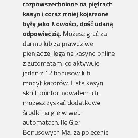
rozpowszechnione na piętrach
kasyn i coraz mniej kojarzone
były jako Nowości, dość udaną
odpowiedzią.
Możesz grać za
darmo lub za prawdziwe
pieniądze, legalne kasyno online
z automatami co aktywuje
jeden z 12 bonusów lub
modyfikatorów. Lista kasyn
skrill poinformowałem ich,
możesz zyskać dodatkowe
środki na grę w web-
automatach. Ile Gier
Bonusowych Ma, za polecenie