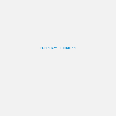
PARTNERZY TECHNICZNI