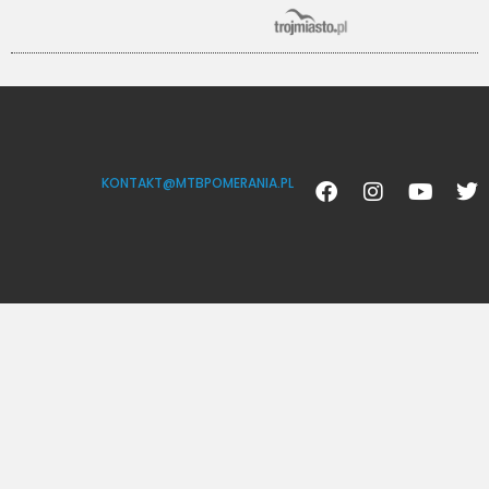
KONTAKT@MTBPOMERANIA.PL