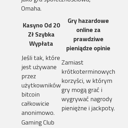
Omaha.
Gry hazardowe
Kasyno Od 20
online za
Zł Szybka
prawdziwe
Wypłata
pieniądze opinie
Jeśli tak, które
Zamiast
jest używane
krótkoterminowych
przez
korzyści, w którym
użytkowników
gry mogą grać i
bitcoin
wygrywać nagrody
całkowicie
pieniężne i jackpoty.
anonimowo.
Gaming Club