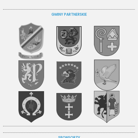
GMINY PARTNERSKIE
SPONSORZY