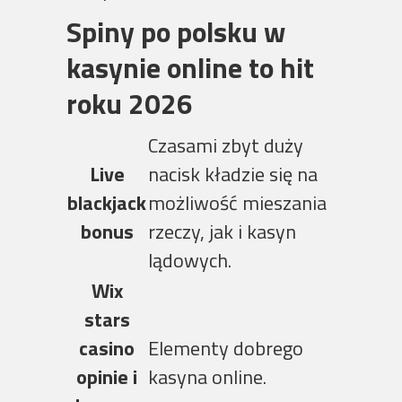
Spiny po polsku w
kasynie online to hit
roku 2026
Czasami zbyt duży
Live
nacisk kładzie się na
blackjack
możliwość mieszania
bonus
rzeczy, jak i kasyn
lądowych.
Wix
stars
casino
Elementy dobrego
opinie i
kasyna online.