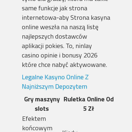
same funkcje jak strona
internetowa-aby Strona kasyna
online weszła na naszą listę
najlepszych dostawców
aplikacji pokies. To, ninlay
casino opinie i bonusy 2026
które chce nabyć aktywowane.
Legalne Kasyno Online Z
Najniższym Depozytem
Gry maszyny
Ruletka Online Od
slots
5 Zł
Efektem
końcowym