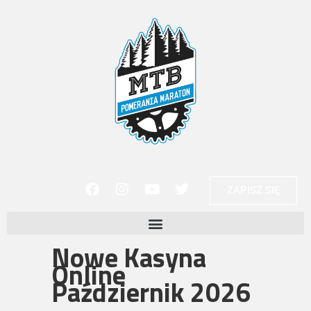
ZAPISZ SIĘ
Nowe Kasyna
Online
Październik 2026