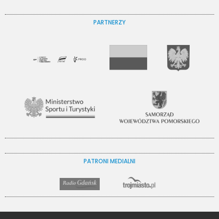
PARTNERZY
PATRONI MEDIALNI