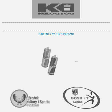
PARTNERZY TECHNICZNI