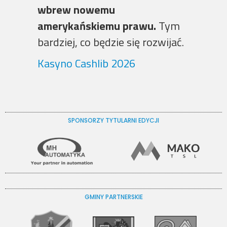
wbrew nowemu
amerykańskiemu prawu.
Tym
bardziej, co będzie się rozwijać.
Kasyno Cashlib 2026
SPONSORZY TYTULARNI EDYCJI
GMINY PARTNERSKIE