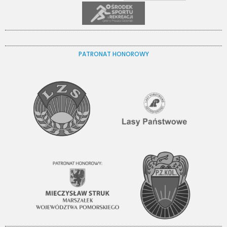
PATRONAT HONOROWY