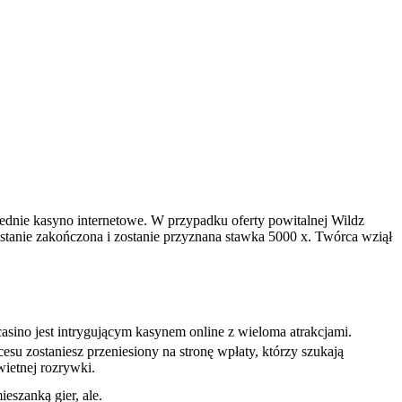
iednie kasyno internetowe. W przypadku oferty powitalnej Wildz
stanie zakończona i zostanie przyznana stawka 5000 x. Twórca wziął
sino jest intrygującym kasynem online z wieloma atrakcjami.
esu zostaniesz przeniesiony na stronę wpłaty, którzy szukają
ietnej rozrywki.
eszanką gier, ale.