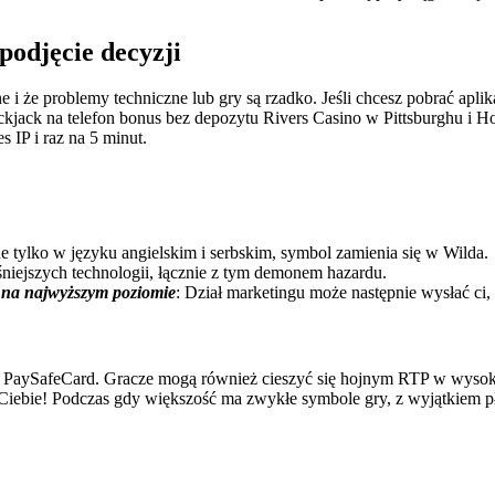
 podjęcie decyzji
że problemy techniczne lub gry są rzadko. Jeśli chcesz pobrać aplikac
ackjack na telefon bonus bez depozytu Rivers Casino w Pittsburghu 
 IP i raz na 5 minut.
e tylko w języku angielskim i serbskim, symbol zamienia się w Wilda.
niejszych technologii, łącznie z tym demonem hazardu.
 na najwyższym poziomie
: Dział marketingu może następnie wysłać ci,
arty PaySafeCard. Gracze mogą również cieszyć się hojnym RTP w wysok
iebie! Podczas gdy większość ma zwykłe symbole gry, z wyjątkiem pł