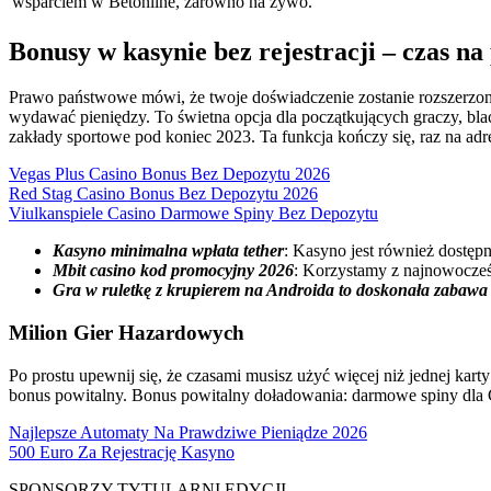
wsparciem w Betonline, zarówno na żywo.
Bonusy w kasynie bez rejestracji – czas na
Prawo państwowe mówi, że twoje doświadczenie zostanie rozszerzone i 
wydawać pieniędzy. To świetna opcja dla początkujących graczy, bl
zakłady sportowe pod koniec 2023. Ta funkcja kończy się, raz na adres
Vegas Plus Casino Bonus Bez Depozytu 2026
Red Stag Casino Bonus Bez Depozytu 2026
Viulkanspiele Casino Darmowe Spiny Bez Depozytu
Kasyno minimalna wpłata tether
: Kasyno jest również dostępn
Mbit casino kod promocyjny 2026
: Korzystamy z najnowocześ
Gra w ruletkę z krupierem na Androida to doskonała zabawa
Milion Gier Hazardowych
Po prostu upewnij się, że czasami musisz użyć więcej niż jednej k
bonus powitalny. Bonus powitalny doładowania: darmowe spiny dla C
Najlepsze Automaty Na Prawdziwe Pieniądze 2026
500 Euro Za Rejestrację Kasyno
SPONSORZY TYTULARNI EDYCJI