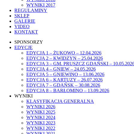
WYNIKI 2017
REGULAMINY
SKLEP
GALERIE
VIDEO
KONTAKT
SPONSORZY
EDYCJE
EDYCJA 1 – ŻUKOWO – 12.04.2026
EDYCJA 2 – KWIDZYN – 25.04.2026
EDYCJA 3 – GM. PRUSZCZ GDAŃSKI – 10.05.202
EDYCJA 4 – GNIEW – 24.05.2026
EDYCJA 5 – GNIEWINO – 13.06.2026
EDYCJA 6 – KARTUZY – 26.07.2026
EDYCJA 7 – GDAŃSK – 30.08.2026
EDYCJA 8 – BARŁOMINO – 13.09.2026
WYNIKI
KLASYFIKACJA GENERALNA
WYNIKI 2026
WYNIKI 2025
WYNIKI 2024
WYNIKI 2023
WYNIKI 2022
WYNIKI 2021