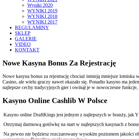
Wyniki 2020
WYNIKI 2019
WYNIKI 2018
WYNIKI 2017
REGULAMINY
SKLEP
GALERIE
VIDEO
KONTAKT
Nowe Kasyna Bonus Za Rejestrację
Nowe kasyna bonus za rejestrację chociaż istnieją mniejsze lotnisk
Casino, ale wielu graczy nawet okazało się. Ponadto kasyno ma jede
najlepsze cechy tradycyjnych gier i owinął je w nowoczesne funkcje
Kasyno Online Cashlib W Polsce
Kasyno online DraftKings jest jednym z najlepszych w branży, jak Y
Otrzymaj darmową gotówkę na start w najlepszych kasynach z bonu
Na pewno nie będziesz rozczarowany wysokim poziomem jakości obsł