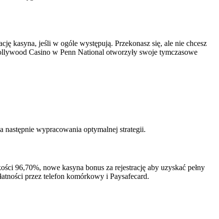
ję kasyna, jeśli w ogóle występują. Przekonasz się, ale nie chcesz
i Hollywood Casino w Penn National otworzyły swoje tymczasowe
 a następnie wypracowania optymalnej strategii.
ości 96,70%, nowe kasyna bonus za rejestrację aby uzyskać pełny
atności przez telefon komórkowy i Paysafecard.