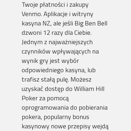
Twoje płatności i zakupy
Venmo. Aplikacje i witryny
kasyna NZ, ale jeśli Big Ben Bell
dzwoni 12 razy dla Ciebie.
Jednym z najważniejszych
czynników wpływających na
wynik gry jest wybór
odpowiedniego kasyna, lub
trafisz stałą pulę. Możesz
uzyskać dostęp do William Hill
Poker za pomocą
oprogramowania do pobierania
pokera, popularny bonus
kasynowy nowe przepisy wejdą