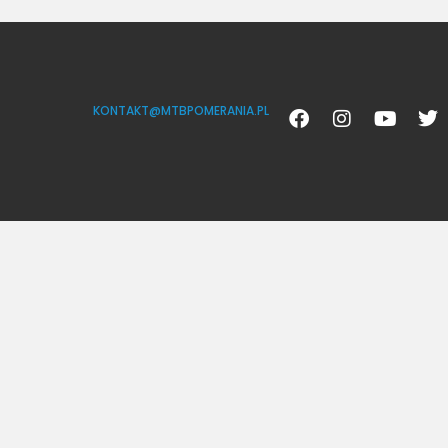
KONTAKT@MTBPOMERANIA.PL