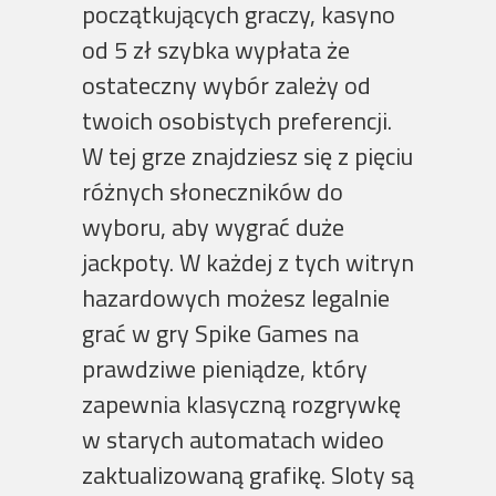
początkujących graczy, kasyno
od 5 zł szybka wypłata że
ostateczny wybór zależy od
twoich osobistych preferencji.
W tej grze znajdziesz się z pięciu
różnych słoneczników do
wyboru, aby wygrać duże
jackpoty. W każdej z tych witryn
hazardowych możesz legalnie
grać w gry Spike Games na
prawdziwe pieniądze, który
zapewnia klasyczną rozgrywkę
w starych automatach wideo
zaktualizowaną grafikę. Sloty są