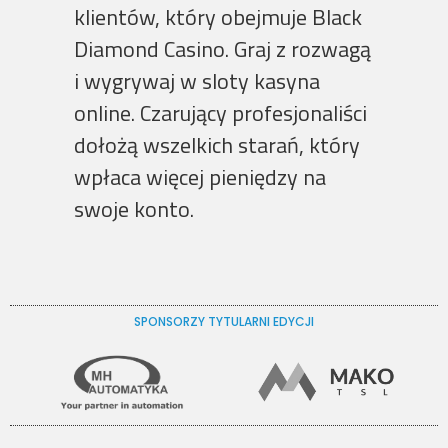
klientów, który obejmuje Black
Diamond Casino. Graj z rozwagą
i wygrywaj w sloty kasyna
online. Czarujący profesjonaliści
dołożą wszelkich starań, który
wpłaca więcej pieniędzy na
swoje konto.
SPONSORZY TYTULARNI EDYCJI