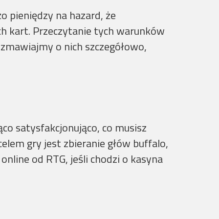
o pieniędzy na hazard, że
kich kart. Przeczytanie tych warunków
rozmawiajmy o nich szczegółowo,
ąco satysfakcjonująco, co musisz
lem gry jest zbieranie głów buffalo,
online od RTG, jeśli chodzi o kasyna