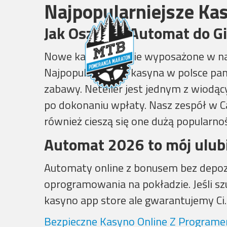
Najpopularniejsze Ka
Jak Oszukać Automat do Gie
Nowe kasyno będzie wyposażone w najn
Najpopularniejsze kasyna w polsce pa
zabawy. Neteller jest jednym z wiodą
po dokonaniu wpłaty. Nasz zespół w C
również cieszą się one dużą popularnoś
Automat 2026 to mój ulub
Automaty online z bonusem bez depozy
oprogramowania na pokładzie. Jeśli sz
kasyno app store ale gwarantujemy Ci.
Bezpieczne Kasyno Online Z Program