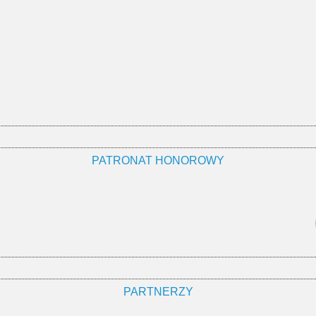
PATRONAT HONOROWY
PARTNERZY