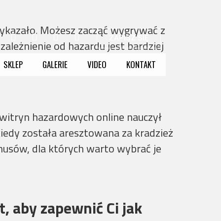
 wykazało. Możesz zacząć wygrywać z
ZAPISZ SIĘ
ależnienie od hazardu jest bardziej
SKLEP
GALERIE
VIDEO
KONTAKT
a witryn hazardowych online nauczył
kiedy została aresztowana za kradzież
nusów, dla których warto wybrać je
, aby zapewnić Ci jak