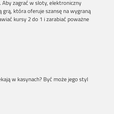
 Aby zagrać w sloty, elektroniczny
 grą, która oferuje szansę na wygraną
wiać kursy 2 do 1 i zarabiać poważne
ekają w kasynach? Być może jego styl