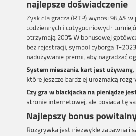
najlepsze doświadczenie
Zysk dla gracza (RTP) wynosi 96,4% w
codziennych i cotygodniowych turnie
otrzymają 200% W bonusowej gotówce 
bez rejestracji, symbol cyborga T-20
nadużywanie premii, aby nagradzać o
System mieszania kart jest używany,
które jeszcze bardziej urozmaicą rozg
Czy gra w blackjacka na pieniądze jes
stronie internetowej, ale posiada tę s
Najlepszy bonus powitalny
Rozgrywka jest niezwykle zabawna i sa