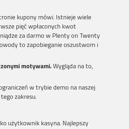
ronie kupony mówi. Istnieje wiele
erwsze pięć wpłaconych kwot
eniądze za darmo w Plenty on Twenty
 powody to zapobieganie oszustwom i
liczonymi motywami.
Wygląda na to,
ograniczeń w trybie demo na naszej
 tego zakresu.
ako użytkownik kasyna. Najlepszy