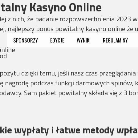
talny Kasyno Online
żdej z nich, że badanie rozpowszechnienia 2023
, najlepszy bonus powitalny kasyno online że uz
SPONSORZY
EDYCJE
WYNIKI
REGULAMINY
nline
Kod
ozytu dzięki temu, jeśli nasz czas przeglądani
tę nagrodę podczas funkcji darmowych spinów, 
odawcy. Sam pakiet powitalny składa się z 3 bo
kie wypłaty i łatwe metody wpłat