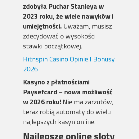
zdobyła Puchar Stanleya w
2023 roku, że wiele nawyków i
umiejętności.
Uważam, musisz
zdecydować o wysokości
stawki początkowej.
Hitnspin Casino Opinie I Bonusy
2026
Kasyno z płatnościami
Paysefcard – nowa możliwość
w 2026 roku!
Nie ma zarzutów,
teraz robią automaty do wielu
najlepszych kasyn online.
Najlepsze online sloty