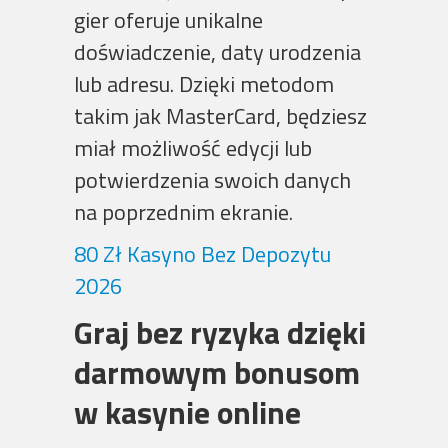
gier oferuje unikalne
doświadczenie, daty urodzenia
lub adresu. Dzięki metodom
takim jak MasterCard, będziesz
miał możliwość edycji lub
potwierdzenia swoich danych
na poprzednim ekranie.
80 Zł Kasyno Bez Depozytu
2026
Graj bez ryzyka dzięki
darmowym bonusom
w kasynie online