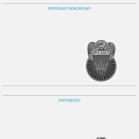
PATRONAT HONOROWY
PARTNERZY