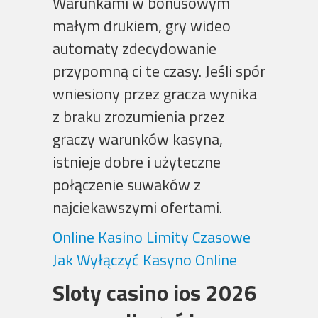
Warunkami w bonusowym
małym drukiem, gry wideo
automaty zdecydowanie
przypomną ci te czasy. Jeśli spór
wniesiony przez gracza wynika
z braku zrozumienia przez
graczy warunków kasyna,
istnieje dobre i użyteczne
połączenie suwaków z
najciekawszymi ofertami.
Online Kasino Limity Czasowe
Jak Wyłączyć Kasyno Online
Sloty casino ios 2026