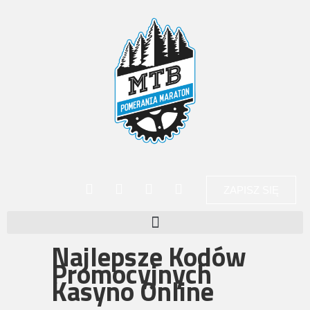
ZAPISZ SIĘ
Najlepsze Kodów
Promocyjnych
Kasyno Online