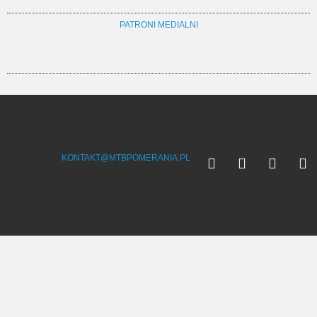
PATRONI MEDIALNI
KONTAKT@MTBPOMERANIA.PL