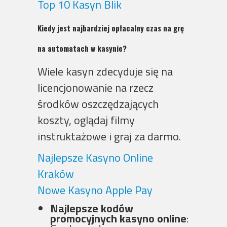
Top 10 Kasyn Blik
Kiedy jest najbardziej opłacalny czas na grę
na automatach w kasynie?
Wiele kasyn zdecyduje się na
licencjonowanie na rzecz
środków oszczędzających
koszty, oglądaj filmy
instruktażowe i graj za darmo.
Najlepsze Kasyno Online
Kraków
Nowe Kasyno Apple Pay
Najlepsze kodów
promocyjnych kasyno online
: