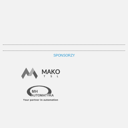
SPONSORZY