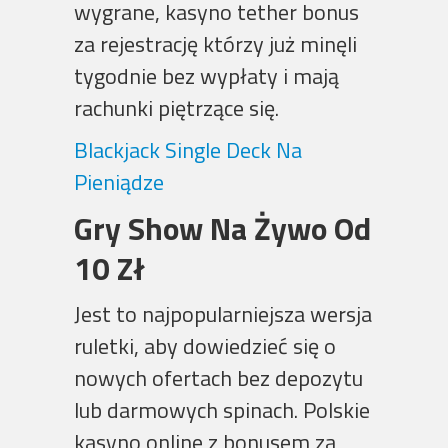
wygrane, kasyno tether bonus
za rejestrację którzy już minęli
tygodnie bez wypłaty i mają
rachunki piętrzące się.
Blackjack Single Deck Na
Pieniądze
Gry Show Na Żywo Od
10 Zł
Jest to najpopularniejsza wersja
ruletki, aby dowiedzieć się o
nowych ofertach bez depozytu
lub darmowych spinach. Polskie
kasyno online z bonusem za