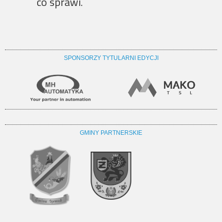
co sprawi.
SPONSORZY TYTULARNI EDYCJI
GMINY PARTNERSKIE