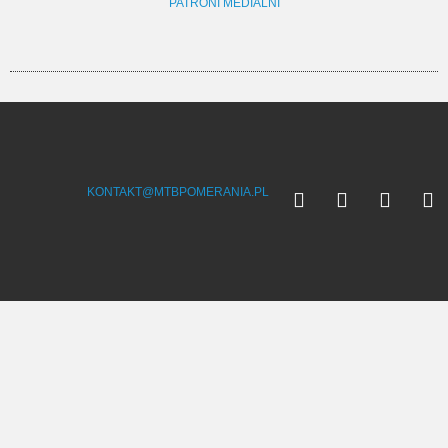
PATRONI MEDIALNI
KONTAKT@MTBPOMERANIA.PL