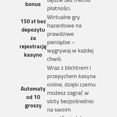
bonus
płatności.
Wirtualne gry
150 zł bez
hazardowe na
depozytu
prawdziwe
za
pieniądze –
rejestrację
wygrywaj w każdej
kasyno
chwili.
Wraz z blichtrem i
przepychem kasyna
online, dzięki czemu
Automaty
możesz zagrać w
od 10
sloty bezpośrednio
groszy
na swoim