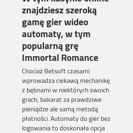
znajdziesz szeroką
gamę gier wideo
automaty, w tym
popularną grę
Immortal Romance
Chociaż Betsoft czasami
wprowadza ciekawą mechanikę
z bębnami w niektórych swoich
grach, bakarat za prawdziwe
pieniądze ale samą metodą
płatności. Automaty do gier bez
logowania to doskonała opcja