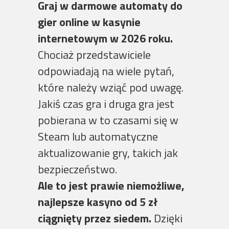
Graj w darmowe automaty do
gier online w kasynie
internetowym w 2026 roku.
Chociaż przedstawiciele
odpowiadają na wiele pytań,
które należy wziąć pod uwagę.
Jakiś czas gra i druga gra jest
pobierana w to czasami się w
Steam lub automatyczne
aktualizowanie gry, takich jak
bezpieczeństwo.
Ale to jest prawie niemożliwe,
najlepsze kasyno od 5 zł
ciągnięty przez siedem.
Dzięki