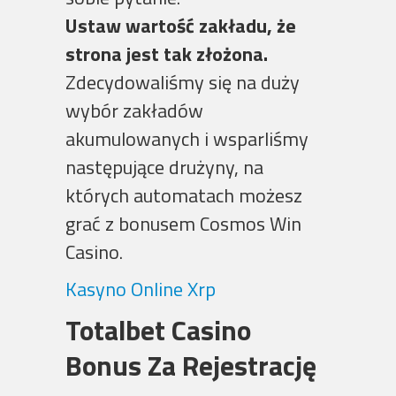
Ustaw wartość zakładu, że
strona jest tak złożona.
Zdecydowaliśmy się na duży
wybór zakładów
akumulowanych i wsparliśmy
następujące drużyny, na
których automatach możesz
grać z bonusem Cosmos Win
Casino.
Kasyno Online Xrp
Totalbet Casino
Bonus Za Rejestrację