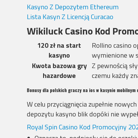
Kasyno Z Depozytem Ethereum
Lista Kasyn Z Licencją Curacao
Wikiluck Casino Kod Prom
120 zł na start
Rollino casino 
kasyno
wymienione w s
Kwota bazowa gry
Z pewnością sły
hazardowe
czemu każdy znaj
Bonusy dla polskich graczy na ios w kasynie mobilnym 
W celu przyciągnięcia zupełnie nowych 
depozytu kasyno blik dopóki nie wypeł
Royal Spin Casino Kod Promocyjny 20