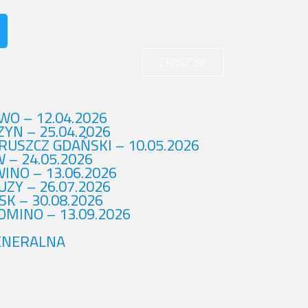
ZAPISZ SIĘ
WO – 12.04.2026
ZYN – 25.04.2026
PRUSZCZ GDAŃSKI – 10.05.2026
W – 24.05.2026
WINO – 13.06.2026
UZY – 26.07.2026
SK – 30.08.2026
OMINO – 13.09.2026
GENERALNA