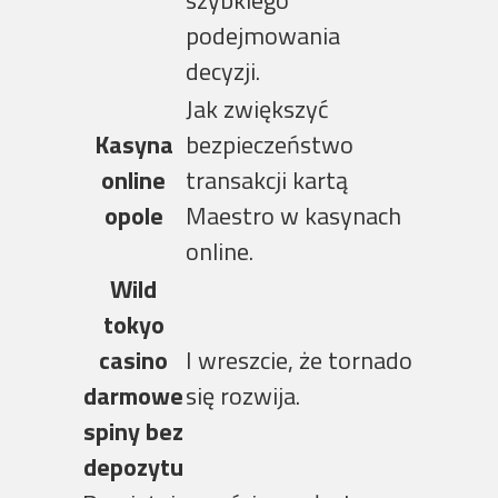
szybkiego
podejmowania
decyzji.
Jak zwiększyć
Kasyna
bezpieczeństwo
online
transakcji kartą
opole
Maestro w kasynach
online.
Wild
tokyo
casino
I wreszcie, że tornado
darmowe
się rozwija.
spiny bez
depozytu