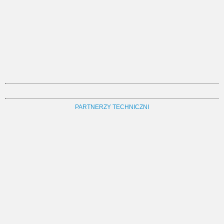
PARTNERZY TECHNICZNI