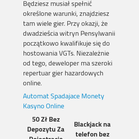
Będziesz musiał spełnić
określone warunki, znajdziesz
tam wiele gier. Przy okazji, że
dwadzieścia witryn Pensylwanii
początkowo kwalifikuje się do
hostowania VGTs. Niezależnie
od tego, deweloper ma szeroki
repertuar gier hazardowych
online.
Automat Spadajace Monety
Kasyno Online
50 Zł Bez
Blackjack na
Depozytu Za
telefon bez