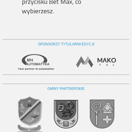
przycisku Bet Max, co
wybierzesz.
SPONSORZY TYTULARNI EDYCJI
GMINY PARTNERSKIE