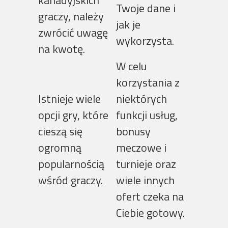
kanadyjskich
Twoje dane i
graczy, należy
jak je
zwrócić uwagę
wykorzysta.
na kwotę.
W celu
korzystania z
Istnieje wiele
niektórych
opcji gry, które
funkcji usług,
cieszą się
bonusy
ogromną
meczowe i
popularnością
turnieje oraz
wśród graczy.
wiele innych
ofert czeka na
Ciebie gotowy.