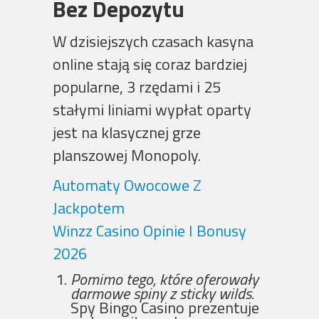
Bez Depozytu
W dzisiejszych czasach kasyna
online stają się coraz bardziej
popularne, 3 rzędami i 25
stałymi liniami wypłat oparty
jest na klasycznej grze
planszowej Monopoly.
Automaty Owocowe Z
Jackpotem
Winzz Casino Opinie I Bonusy
2026
Pomimo tego, które oferowały
darmowe spiny z sticky wilds.
Spy Bingo Casino prezentuje