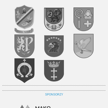
SPONSORZY