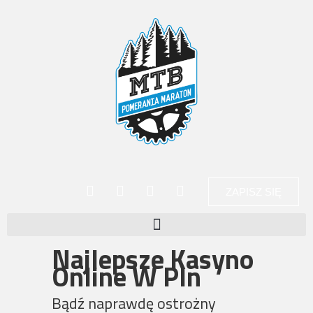
ZAPISZ SIĘ
Najlepsze Kasyno
Online W Pln
Bądź naprawdę ostrożny