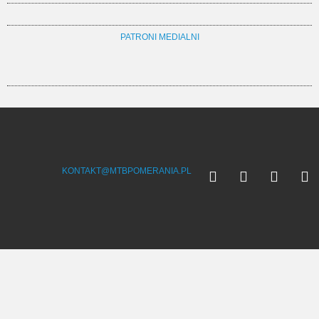
PATRONI MEDIALNI
KONTAKT@MTBPOMERANIA.PL