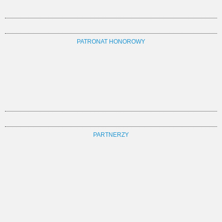
PATRONAT HONOROWY
PARTNERZY