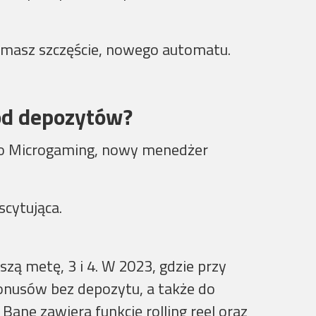
i masz szczęście, nowego automatu.
od depozytów?
ego Microgaming, nowy menedżer
scytująca.
ą metę, 3 i 4. W 2023, gdzie przy
onusów bez depozytu, a także do
ane zawiera funkcję rolling reel oraz