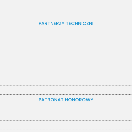
PARTNERZY TECHNICZNI
PATRONAT HONOROWY