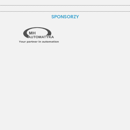
SPONSORZY