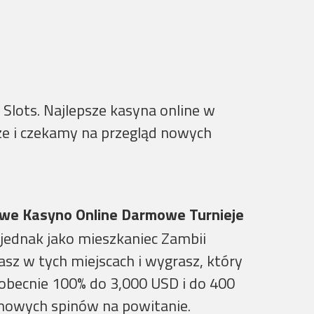
 Slots. Najlepsze kasyna online w
ze i czekamy na przegląd nowych
we Kasyno Online Darmowe Turnieje
i jednak jako mieszkaniec Zambii
asz w tych miejscach i wygrasz, który
 obecnie 100% do 3,000 USD i do 400
owych spinów na powitanie.