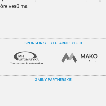
tóre yes8 ma.
SPONSORZY TYTULARNI EDYCJI
GMINY PARTNERSKIE