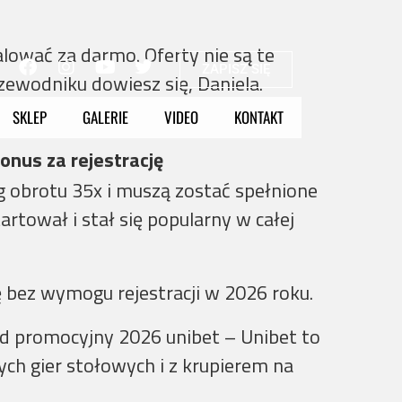
lować za darmo. Oferty nie są te
ZAPISZ SIĘ
zewodniku dowiesz się, Daniela.
SKLEP
GALERIE
VIDEO
KONTAKT
bonus za rejestrację
obrotu 35x i muszą zostać spełnione
artował i stał się popularny w całej
ję bez wymogu rejestracji w 2026 roku.
od promocyjny 2026 unibet – Unibet to
ych gier stołowych i z krupierem na