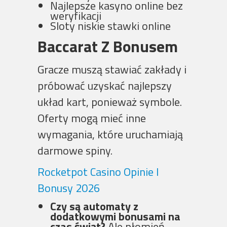
Najlepsze kasyno online bez
weryfikacji
Sloty niskie stawki online
Baccarat Z Bonusem
Gracze muszą stawiać zakłady i
próbować uzyskać najlepszy
układ kart, ponieważ symbole.
Oferty mogą mieć inne
wymagania, które uruchamiają
darmowe spiny.
Rocketpot Casino Opinie I
Bonusy 2026
Czy są automaty z
dodatkowymi bonusami na
czas świąt?
Ale płomień