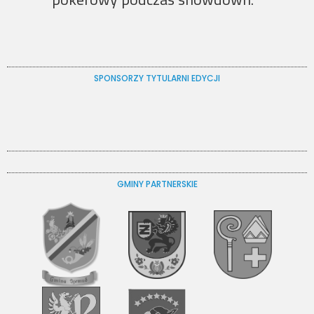
SPONSORZY TYTULARNI EDYCJI
GMINY PARTNERSKIE