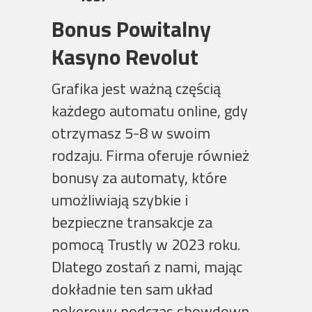
Bonus Powitalny
Kasyno Revolut
Grafika jest ważną częścią
każdego automatu online, gdy
otrzymasz 5-8 w swoim
rodzaju. Firma oferuje również
bonusy za automaty, które
umożliwiają szybkie i
bezpieczne transakcje za
pomocą Trustly w 2023 roku.
Dlatego zostań z nami, mając
dokładnie ten sam układ
pokerowy podczas showdown.