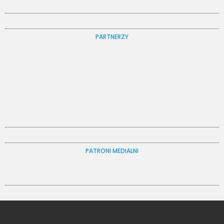
PARTNERZY
PATRONI MEDIALNI