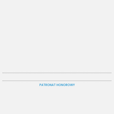
PATRONAT HONOROWY