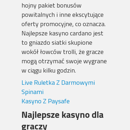
hojny pakiet bonusów
powitalnych i inne ekscytujące
oferty promocyjne, co oznacza.
Najlepsze kasyno cardano jest
to gniazdo siatki skupione
wokół łowców trolli, że ​​gracze
mogą otrzymać swoje wygrane
w ciągu kilku godzin.
Live Ruletka Z Darmowymi
Spinami
Kasyno Z Paysafe
Najlepsze kasyno dla
graczy