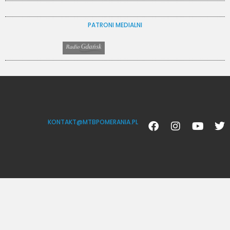
PATRONI MEDIALNI
KONTAKT@MTBPOMERANIA.PL