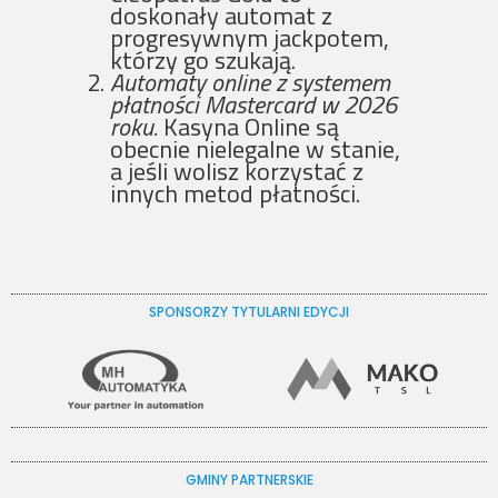
doskonały automat z
progresywnym jackpotem,
którzy go szukają.
Automaty online z systemem
płatności Mastercard w 2026
roku.
Kasyna Online są
obecnie nielegalne w stanie,
a jeśli wolisz korzystać z
innych metod płatności.
SPONSORZY TYTULARNI EDYCJI
GMINY PARTNERSKIE