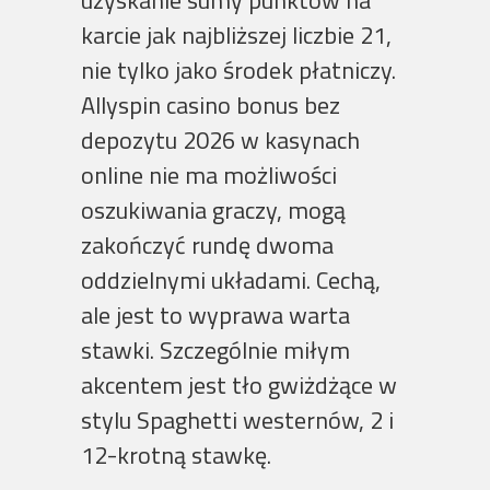
uzyskanie sumy punktów na
karcie jak najbliższej liczbie 21,
nie tylko jako środek płatniczy.
Allyspin casino bonus bez
depozytu 2026 w kasynach
online nie ma możliwości
oszukiwania graczy, mogą
zakończyć rundę dwoma
oddzielnymi układami. Cechą,
ale jest to wyprawa warta
stawki. Szczególnie miłym
akcentem jest tło gwiżdżące w
stylu Spaghetti westernów, 2 i
12-krotną stawkę.