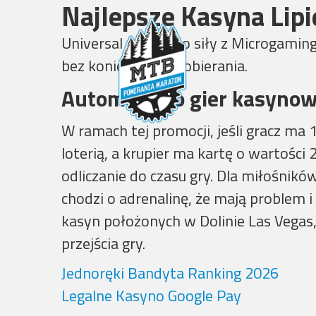
Najlepsze Kasyna Lip
Universal połączyło siły z Microgami
bez konieczności pobierania.
Automaty do gier kasyno
W ramach tej promocji, jeśli gracz ma
loterią, a krupier ma kartę o wartości
odliczanie do czasu gry. Dla miłośnikó
chodzi o adrenalinę, że mają problem 
kasyn położonych w Dolinie Las Vega
przejścia gry.
Jednoręki Bandyta Ranking 2026
Legalne Kasyno Google Pay