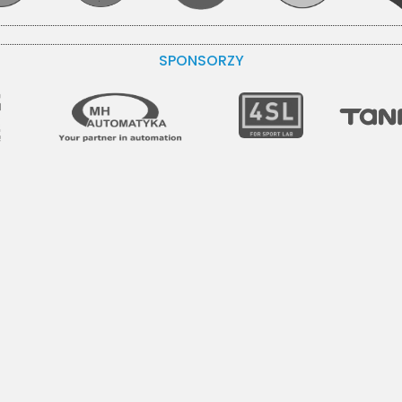
SPONSORZY