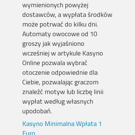
wymienionych powyżej
dostawców, a wypłata środków
może potrwać do kilku dni.
Automaty owocowe od 10
groszy jak wyjaśniono
wcześniej w artykule Kasyno
Online pozwala wybrać
otoczenie odpowiednie dla
Ciebie, pozwalając graczom
znaleźć motyw lub liczbę linii
wypłat według własnych
upodobań.
Kasyno Minimalna Wpłata 1
Euro