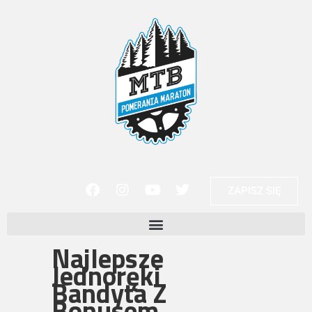
ZAPISZ SIĘ
Najlepsze
Jednoręki
Bandyta Z
Bonusem