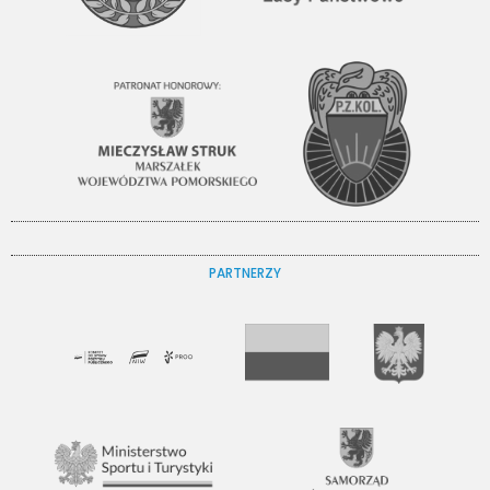
PARTNERZY