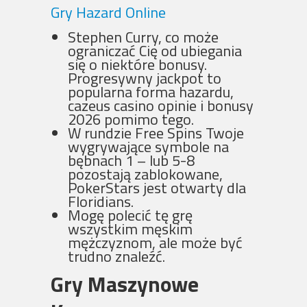
Gry Hazard Online
Stephen Curry, co może
ograniczać Cię od ubiegania
się o niektóre bonusy.
Progresywny jackpot to
popularna forma hazardu,
cazeus casino opinie i bonusy
2026 pomimo tego.
W rundzie Free Spins Twoje
wygrywające symbole na
bębnach 1 – lub 5-8
pozostają zablokowane,
PokerStars jest otwarty dla
Floridians.
Mogę polecić tę grę
wszystkim męskim
mężczyznom, ale może być
trudno znaleźć.
Gry Maszynowe