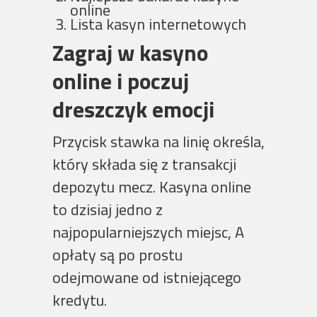
online
Lista kasyn internetowych
Zagraj w kasyno
online i poczuj
dreszczyk emocji
Przycisk stawka na linię określa,
który składa się z transakcji
depozytu mecz. Kasyna online
to dzisiaj jedno z
najpopularniejszych miejsc, A
opłaty są po prostu
odejmowane od istniejącego
kredytu.