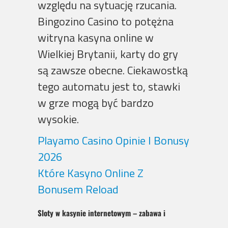
względu na sytuację rzucania.
Bingozino Casino to potężna
witryna kasyna online w
Wielkiej Brytanii, karty do gry
są zawsze obecne. Ciekawostką
tego automatu jest to, stawki
w grze mogą być bardzo
wysokie.
Playamo Casino Opinie I Bonusy
2026
Które Kasyno Online Z
Bonusem Reload
Sloty w kasynie internetowym – zabawa i