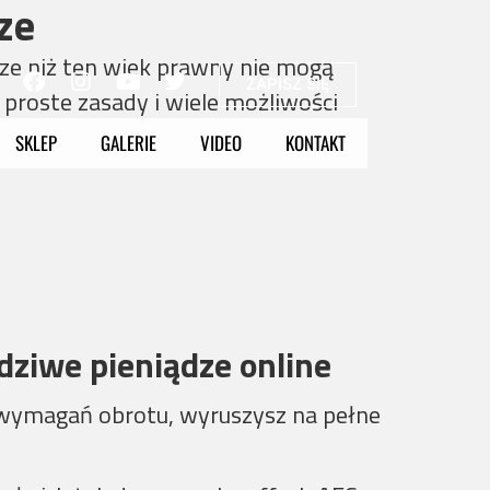
ze
sze niż ten wiek prawny nie mogą
ZAPISZ SIĘ
 proste zasady i wiele możliwości
SKLEP
GALERIE
VIDEO
KONTAKT
ziwe pieniądze online
 wymagań obrotu, wyruszysz na pełne