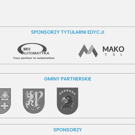
SPONSORZY TYTULARNI EDYCJI
GMINY PARTNERSKIE
SPONSORZY