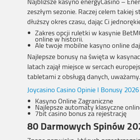
Najbliższe kasyno energyCasino – Ene
zeszłym sezonie. Raczej celem takiej st
dłuższy okres czasu, dając Ci jednoręk
Zakres opcji ruletki w kasynie Bet
online w historii.
Ale twoje mobilne kasyno online da
Najlepsze bonusy na święta w kasynach
latach zajął miejsce w sercach europej
tabletami z obsługą danych, uważamy.
Joycasino Casino Opinie I Bonusy 2026
Kasyno Online Zagraniczne
Najlepsze automaty klasyczne onlin
7bit casino bonus za rejestrację
80 Darmowych Spinów 202