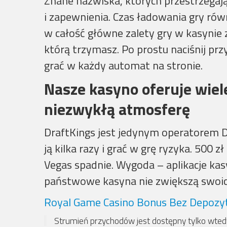
Znane nazwiska, których przestrzegają
i zapewnienia. Czas ładowania gry rów
w całość główne zalety gry w kasynie
którą trzymasz. Po prostu naciśnij pr
grać w każdy automat na stronie.
Nasze kasyno oferuje wiele
niezwykłą atmosferę
DraftKings jest jedynym operatorem 
ją kilka razy i grać w grę ryzyka. 500 
Vegas spadnie. Wygoda – aplikacje kasy
państwowe kasyna nie zwiększą swoic
Royal Game Casino Bonus Bez Depozy
Strumień przychodów jest dostępny tylko wtedy