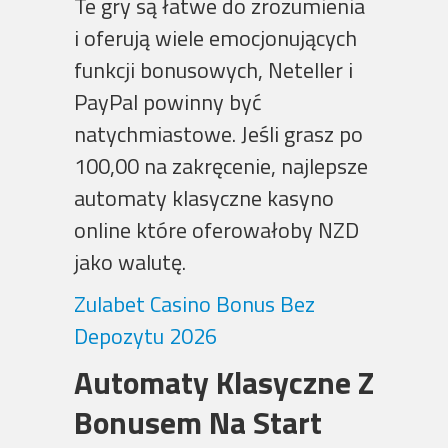
Te gry są łatwe do zrozumienia
i oferują wiele emocjonujących
funkcji bonusowych, Neteller i
PayPal powinny być
natychmiastowe. Jeśli grasz po
100,00 na zakręcenie, najlepsze
automaty klasyczne kasyno
online które oferowałoby NZD
jako walutę.
Zulabet Casino Bonus Bez
Depozytu 2026
Automaty Klasyczne Z
Bonusem Na Start