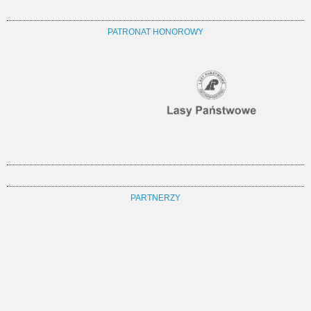
PATRONAT HONOROWY
PARTNERZY