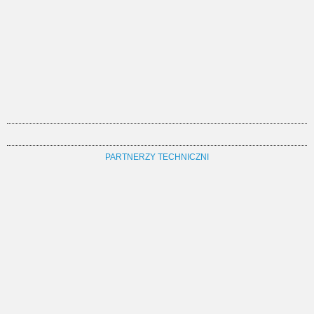
PARTNERZY TECHNICZNI