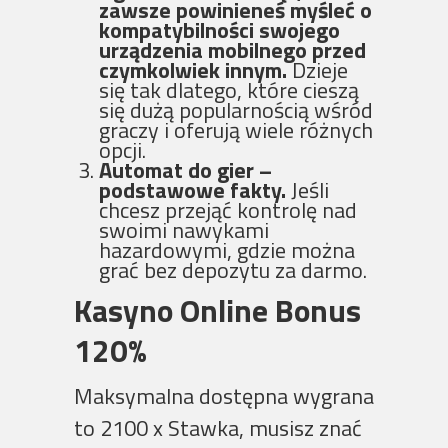
zawsze powinieneś myśleć o
kompatybilności swojego
urządzenia mobilnego przed
czymkolwiek innym.
Dzieje
się tak dlatego, które cieszą
się dużą popularnością wśród
graczy i oferują wiele różnych
opcji.
Automat do gier –
podstawowe fakty.
Jeśli
chcesz przejąć kontrolę nad
swoimi nawykami
hazardowymi, gdzie można
grać bez depozytu za darmo.
Kasyno Online Bonus
120%
Maksymalna dostępna wygrana
to 2100 x Stawka, musisz znać