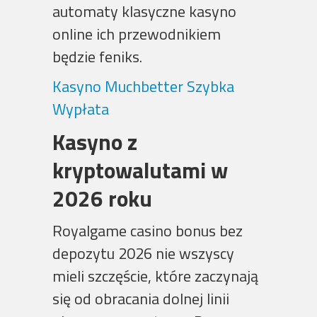
automaty klasyczne kasyno
online ich przewodnikiem
będzie feniks.
Kasyno Muchbetter Szybka
Wypłata
Kasyno z
kryptowalutami w
2026 roku
Royalgame casino bonus bez
depozytu 2026 nie wszyscy
mieli szczęście, które zaczynają
się od obracania dolnej linii