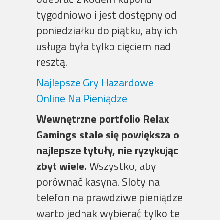
tygodniowo i jest dostępny od
poniedziałku do piątku, aby ich
usługa była tylko cięciem nad
resztą.
Najlepsze Gry Hazardowe
Online Na Pieniądze
Wewnętrzne portfolio Relax
Gamings stale się powiększa o
najlepsze tytuły, nie ryzykując
zbyt wiele.
Wszystko, aby
porównać kasyna. Sloty na
telefon na prawdziwe pieniądze
warto jednak wybierać tylko te