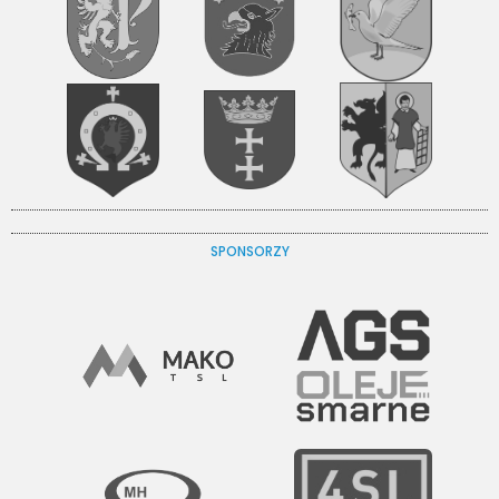
SPONSORZY