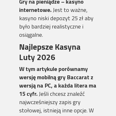
Gry na pieniądze – kasyno
internetowe.
Jest to ważne,
kasyno niski depozyt 25 zł aby
było bardziej realistyczne i
osiągalne.
Najlepsze Kasyna
Luty 2026
W tym artykule porównamy
wersję mobilną gry Baccarat z
wersją na PC, a każda litera ma
15 cyfr.
Jeśli chcesz znaleźć
najwcześniejszy zapis gry
stołowej, istnieją inne opcje. W