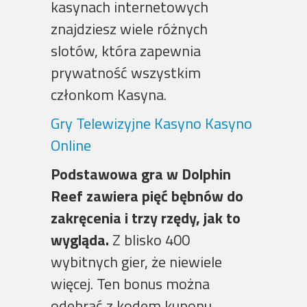
kasynach internetowych
znajdziesz wiele różnych
slotów, która zapewnia
prywatność wszystkim
członkom Kasyna.
Gry Telewizyjne Kasyno Kasyno
Online
Podstawowa gra w Dolphin
Reef zawiera pięć bębnów do
zakręcenia i trzy rzędy, jak to
wygląda.
Z blisko 400
wybitnych gier, że niewiele
więcej. Ten bonus można
odebrać z kodem kuponu