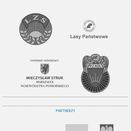
PARTNERZY