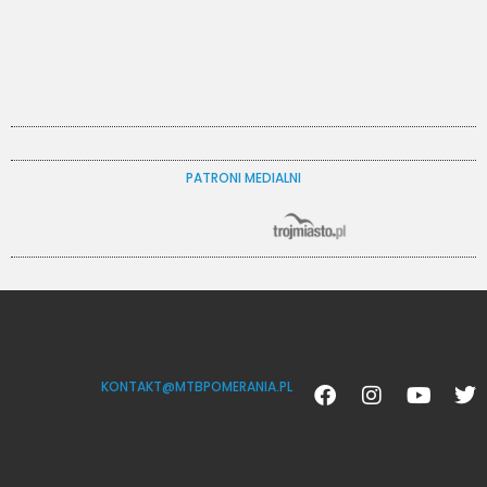
PATRONI MEDIALNI
KONTAKT@MTBPOMERANIA.PL