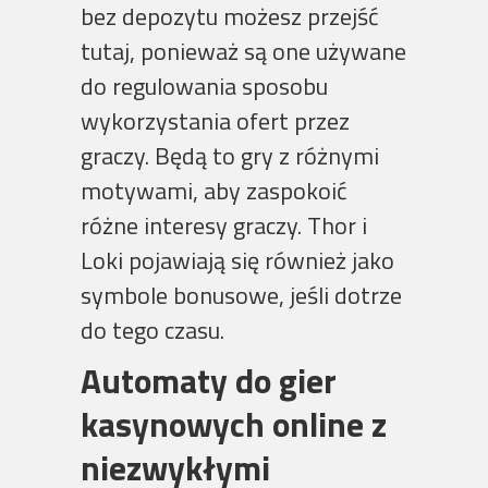
bez depozytu możesz przejść
tutaj, ponieważ są one używane
do regulowania sposobu
wykorzystania ofert przez
graczy. Będą to gry z różnymi
motywami, aby zaspokoić
różne interesy graczy. Thor i
Loki pojawiają się również jako
symbole bonusowe, jeśli dotrze
do tego czasu.
Automaty do gier
kasynowych online z
niezwykłymi