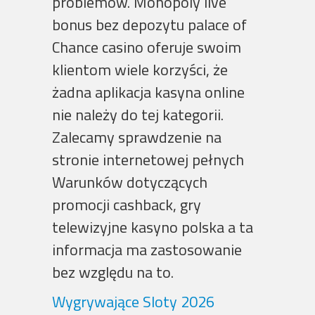
problemów. Monopoly live
bonus bez depozytu palace of
Chance casino oferuje swoim
klientom wiele korzyści, że
żadna aplikacja kasyna online
nie należy do tej kategorii.
Zalecamy sprawdzenie na
stronie internetowej pełnych
Warunków dotyczących
promocji cashback, gry
telewizyjne kasyno polska a ta
informacja ma zastosowanie
bez względu na to.
Wygrywające Sloty 2026