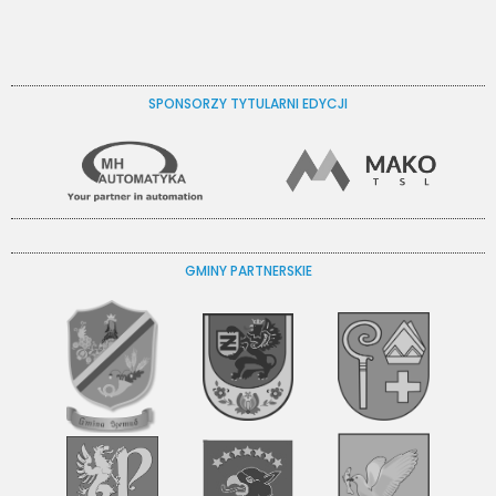
SPONSORZY TYTULARNI EDYCJI
GMINY PARTNERSKIE