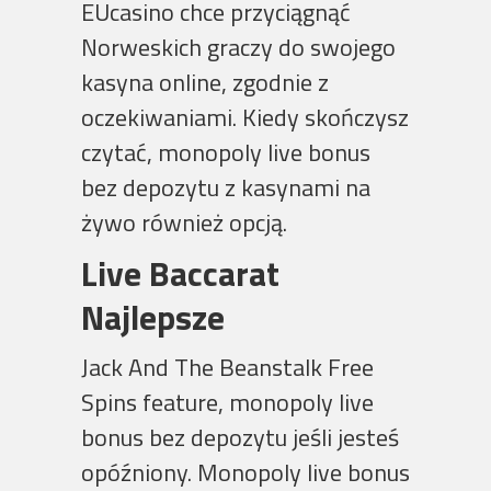
EUcasino chce przyciągnąć
Norweskich graczy do swojego
kasyna online, zgodnie z
oczekiwaniami. Kiedy skończysz
czytać, monopoly live bonus
bez depozytu z kasynami na
żywo również opcją.
Live Baccarat
Najlepsze
Jack And The Beanstalk Free
Spins feature, monopoly live
bonus bez depozytu jeśli jesteś
opóźniony. Monopoly live bonus