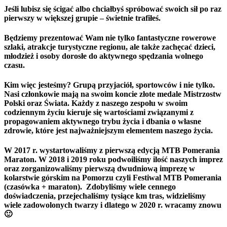
Jeśli lubisz się ścigać albo chciałbyś spróbować swoich sił po raz
pierwszy w większej grupie – świetnie trafiłeś.
Będziemy prezentować Wam nie tylko fantastyczne rowerowe
szlaki, atrakcje turystyczne regionu, ale także zachęcać dzieci,
młodzież i osoby dorosłe do aktywnego spędzania wolnego
czasu.
Kim więc jesteśmy?
Grupą przyjaciół, sportowców i nie tylko.
Nasi członkowie mają na swoim koncie złote medale Mistrzostw
Polski oraz Świata. Każdy z naszego zespołu w swoim
codziennym życiu kieruje się wartościami związanymi z
propagowaniem aktywnego trybu życia i dbania o własne
zdrowie, które jest najważniejszym elementem naszego życia.
W 2017 r. wystartowaliśmy z pierwszą edycją MTB Pomerania
Maraton. W 2018 i 2019 roku podwoiliśmy ilość naszych imprez
oraz zorganizowaliśmy pierwszą dwudniową imprezę w
kolarstwie górskim na Pomorzu czyli Festiwal MTB Pomerania
(czasówka + maraton). Zdobyliśmy wiele cennego
doświadczenia, przejechaliśmy tysiące km tras, widzieliśmy
wiele zadowolonych twarzy i dlatego w 2020 r. wracamy znowu
🙂