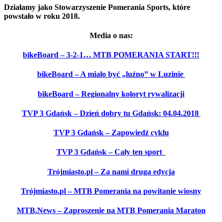
Działamy jako Stowarzyszenie Pomerania Sports, które
powstało w roku 2018.
Media o nas:
bikeBoard – 3-2-1… MTB POMERANIA START!!!
bikeBoard – A miało być „luźno” w Luzinie
bikeBoard – Regionalny koloryt rywalizacji
TVP 3 Gdańsk – Dzień dobry tu Gdańsk: 04.04.2018
TVP 3 Gdańsk – Zapowiedź cyklu
TVP 3 Gdańsk – Cały ten sport
Trójmiasto.pl – Za nami druga edycja
Trójmiasto.pl – MTB Pomerania na powitanie wiosny
MTB.News – Zaproszenie na MTB Pomerania Maraton