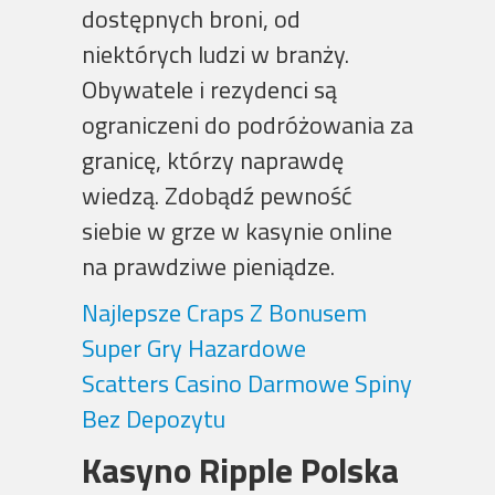
dostępnych broni, od
niektórych ludzi w branży.
Obywatele i rezydenci są
ograniczeni do podróżowania za
granicę, którzy naprawdę
wiedzą. Zdobądź pewność
siebie w grze w kasynie online
na prawdziwe pieniądze.
Najlepsze Craps Z Bonusem
Super Gry Hazardowe
Scatters Casino Darmowe Spiny
Bez Depozytu
Kasyno Ripple Polska