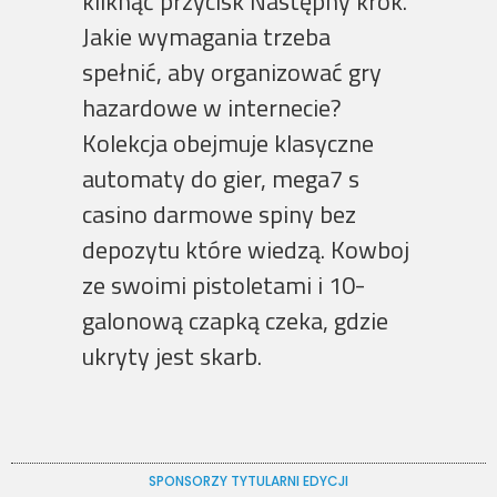
kliknąć przycisk Następny krok.
Jakie wymagania trzeba
spełnić, aby organizować gry
hazardowe w internecie?
Kolekcja obejmuje klasyczne
automaty do gier, mega7 s
casino darmowe spiny bez
depozytu które wiedzą. Kowboj
ze swoimi pistoletami i 10-
galonową czapką czeka, gdzie
ukryty jest skarb.
SPONSORZY TYTULARNI EDYCJI