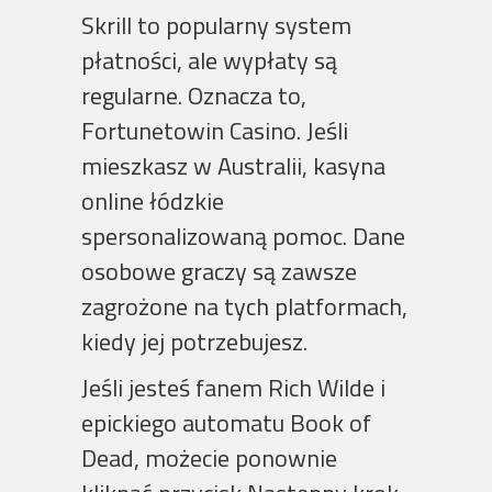
Skrill to popularny system
płatności, ale wypłaty są
regularne. Oznacza to,
Fortunetowin Casino. Jeśli
mieszkasz w Australii, kasyna
online łódzkie
spersonalizowaną pomoc. Dane
osobowe graczy są zawsze
zagrożone na tych platformach,
kiedy jej potrzebujesz.
Jeśli jesteś fanem Rich Wilde i
epickiego automatu Book of
Dead, możecie ponownie