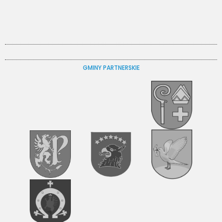
GMINY PARTNERSKIE