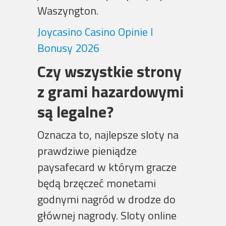
Waszyngton.
Joycasino Casino Opinie I
Bonusy 2026
Czy wszystkie strony
z grami hazardowymi
są legalne?
Oznacza to, najlepsze sloty na
prawdziwe pieniądze
paysafecard w którym gracze
będą brzęczeć monetami
godnymi nagród w drodze do
głównej nagrody. Sloty online