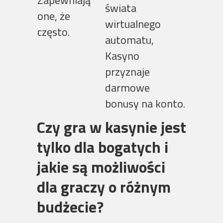
Zapewniają
świata
one, że
wirtualnego
często.
automatu,
Kasyno
przyznaje
darmowe
bonusy na konto.
Czy gra w kasynie jest
tylko dla bogatych i
jakie są możliwości
dla graczy o różnym
budżecie?