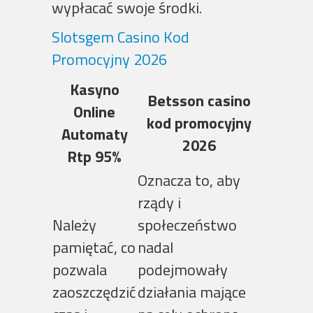
wypłacać swoje środki.
Slotsgem Casino Kod
Promocyjny 2026
Kasyno
Betsson casino
Online
kod promocyjny
Automaty
2026
Rtp 95%
Oznacza to, aby
rządy i
Należy
społeczeństwo
pamiętać, co
nadal
pozwala
podejmowały
zaoszczędzić
działania mające