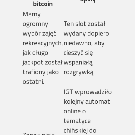
bitcoin
Mamy
ogromny
Ten slot został
wybór zajęć
wydany dopiero
rekreacyjnych,
niedawno, aby
jak długo
cieszyć się
jackpot został
wspaniałą
trafiony jako
rozgrywką.
ostatni.
IGT wprowadziło
kolejny automat
online o
tematyce
chińskiej do