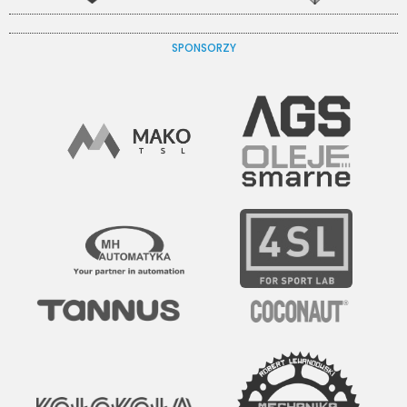
SPONSORZY