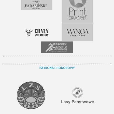
PATRONAT HONOROWY