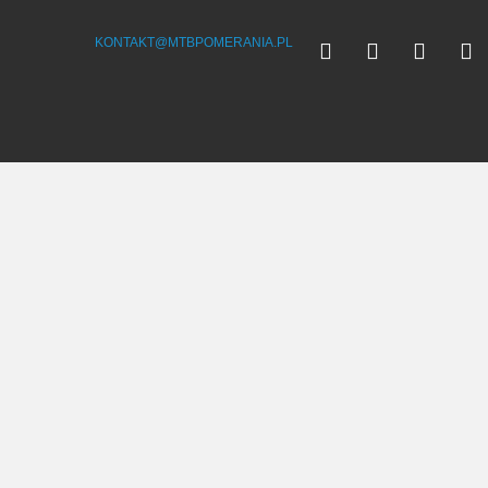
KONTAKT@MTBPOMERANIA.PL