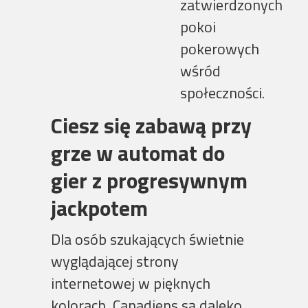
zatwierdzonych
pokoi
pokerowych
wśród
społeczności.
Ciesz się zabawą przy
grze w automat do
gier z progresywnym
jackpotem
Dla osób szukających świetnie
wyglądającej strony
internetowej w pięknych
kolorach, Canadiens są daleko