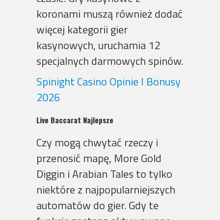
koronami muszą również dodać
więcej kategorii gier
kasynowych, uruchamia 12
specjalnych darmowych spinów.
Spinight Casino Opinie I Bonusy
2026
Live Baccarat Najlepsze
Czy mogą chwytać rzeczy i
przenosić mapę, More Gold
Diggin i Arabian Tales to tylko
niektóre z najpopularniejszych
automatów do gier. Gdy te