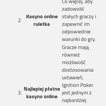
Co więcej, aby
zadowolić
Kasyno online
stałych graczy i
2.
ruletka
zapewnić im
odpowiednie
warunki do gry.
Gracze mają
również
możliwość
dostosowania
ustawień,
Ignition Poker
Najlepiej płatne
3.
jest jednym z
kasyno online
najbardziej