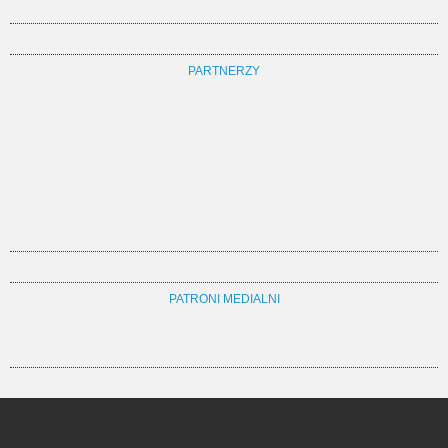
PARTNERZY
PATRONI MEDIALNI