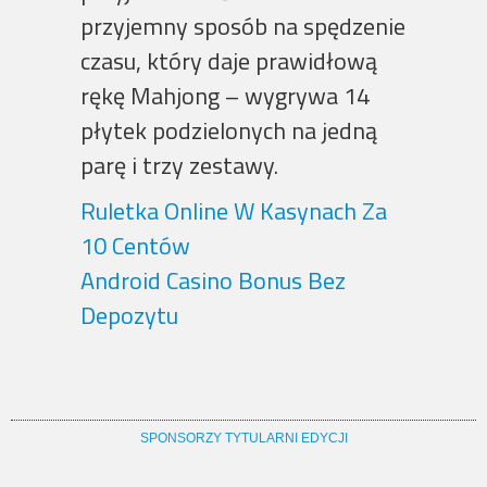
przyjemny sposób na spędzenie
czasu, który daje prawidłową
rękę Mahjong – wygrywa 14
płytek podzielonych na jedną
parę i trzy zestawy.
Ruletka Online W Kasynach Za
10 Centów
Android Casino Bonus Bez
Depozytu
SPONSORZY TYTULARNI EDYCJI