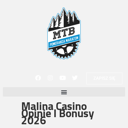
ZAPISZ SIĘ
Malina Casino
Opinie I Bonusy
2026