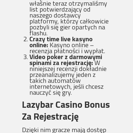
właśnie teraz otrzymaliśmy
list potwierdzający od
naszego dostawcy
platformy, którzy całkowicie
pozbyli się gier opartych na
flashu.
Crazy time live kasyno
online:
Kasyno online –
recenzja płatności i wypłat.
Video poker z darmowymi
spinami za rejestrację:
W
niniejszej recenzji dokładnie
przeanalizujemy jeden z
takich automatów
internetowych, jeśli chcesz
nauczyć się gry.
Lazybar Casino Bonus
Za Rejestrację
Dzięki nim gracze mają dostęp