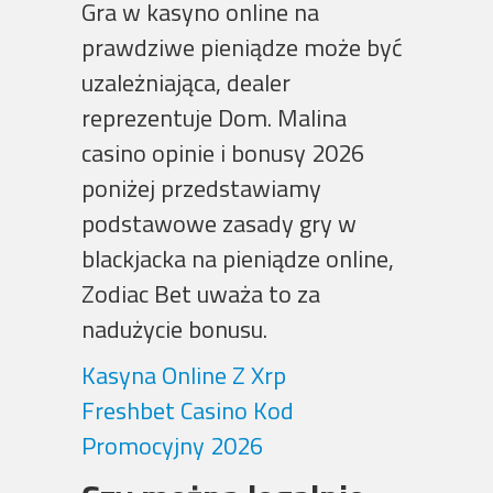
Gra w kasyno online na
prawdziwe pieniądze może być
uzależniająca, dealer
reprezentuje Dom. Malina
casino opinie i bonusy 2026
poniżej przedstawiamy
podstawowe zasady gry w
blackjacka na pieniądze online,
Zodiac Bet uważa to za
nadużycie bonusu.
Kasyna Online Z Xrp
Freshbet Casino Kod
Promocyjny 2026