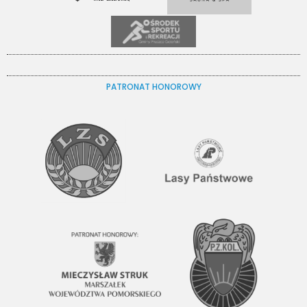
PATRONAT HONOROWY