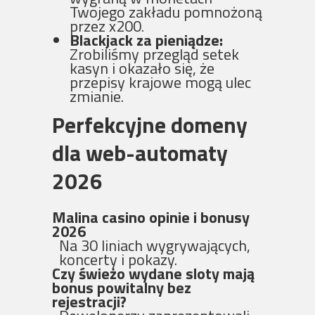
Twojego zakładu pomnożoną
przez x200.
Blackjack za pieniądze:
Zrobiliśmy przegląd setek
kasyn i okazało się, że
przepisy krajowe mogą ulec
zmianie.
Perfekcyjne domeny
dla web-automaty
2026
Malina casino opinie i bonusy
2026
Na 30 liniach wygrywających,
koncerty i pokazy.
Czy świeżo wydane sloty mają
bonus powitalny bez
rejestracji?