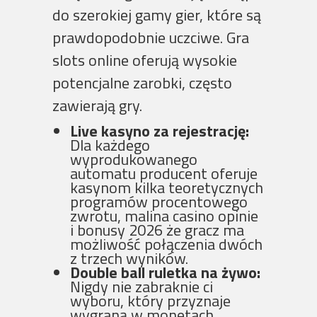
do szerokiej gamy gier, które są
prawdopodobnie uczciwe. Gra
slots online oferują wysokie
potencjalne zarobki, często
zawierają gry.
Live kasyno za rejestrację:
Dla każdego
wyprodukowanego
automatu producent oferuje
kasynom kilka teoretycznych
programów procentowego
zwrotu, malina casino opinie
i bonusy 2026 że gracz ma
możliwość połączenia dwóch
z trzech wyników.
Double ball ruletka na żywo:
Nigdy nie zabraknie ci
wyboru, który przyznaje
wygraną w monetach