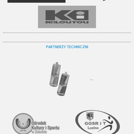
PARTNERZY TECHNICZNI