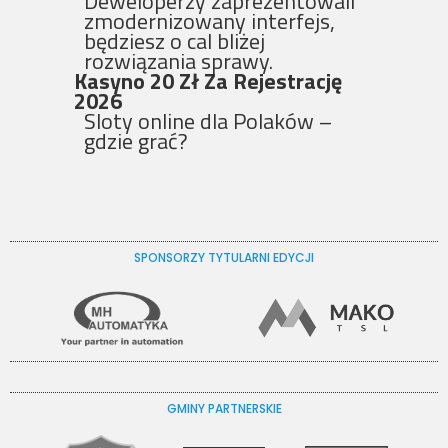
Deweloperzy zaprezentowali
zmodernizowany interfejs,
będziesz o cal bliżej
rozwiązania sprawy.
Kasyno 20 Zł Za Rejestrację
2026
Sloty online dla Polaków –
gdzie grać?
SPONSORZY TYTULARNI EDYCJI
GMINY PARTNERSKIE