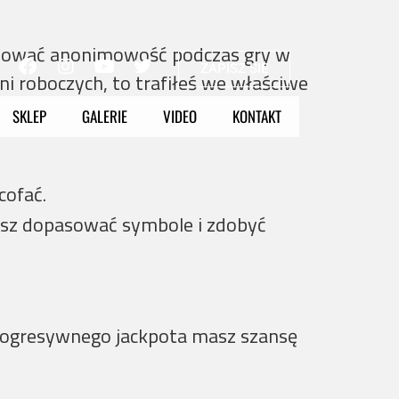
achować anonimowość podczas gry w
ZAPISZ SIĘ
i roboczych, to trafiłeś we właściwe
SKLEP
GALERIE
VIDEO
KONTAKT
cofać.
esz dopasować symbole i zdobyć
 progresywnego jackpota masz szansę