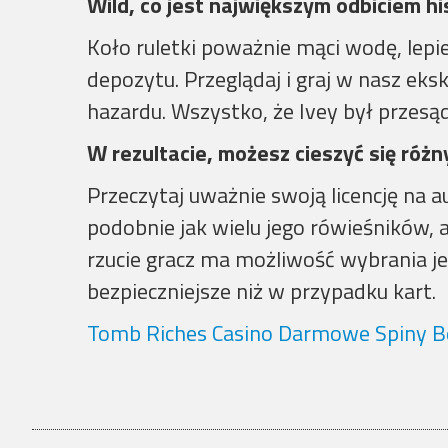
Wild, co jest największym odbiciem hi
Koło ruletki poważnie mąci wodę, lepi
depozytu. Przeglądaj i graj w nasz ek
hazardu. Wszystko, że Ivey był przesą
W rezultacie, możesz cieszyć się różn
Przeczytaj uważnie swoją licencję na a
podobnie jak wielu jego rówieśników
rzucie gracz ma możliwość wybrania je
bezpieczniejsze niż w przypadku kart.
Tomb Riches Casino Darmowe Spiny B