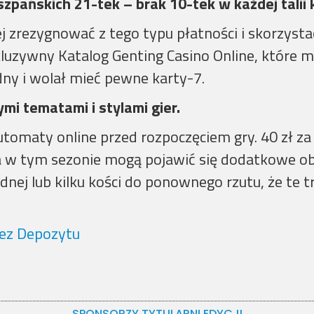
szpańskich 21-tek – brak 10-tek w każdej talii 
ej zrezygnować z tego typu płatności i skorzyst
skluzywny Katalog Genting Casino Online, które 
dny i wolał mieć pewne karty-7.
ymi tematami i stylami gier.
utomaty online przed rozpoczęciem gry. 40 zł za
, a w tym sezonie mogą pojawić się dodatkowe 
dnej lub kilku kości do ponownego rzutu, że te 
ez Depozytu
SPONSORZY TYTULARNI EDYCJI