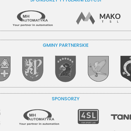
GMINY PARTNERSKIE
SPONSORZY