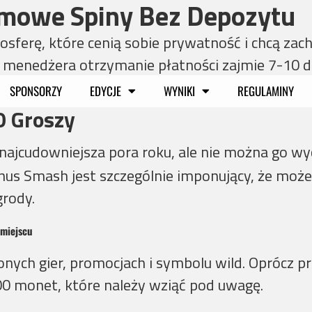
rmowe Spiny Bez Depozytu
osferę, które cenią sobie prywatność i chcą z
z menedżera otrzymanie płatności zajmie 7-10 dn
SPONSORZY
EDYCJE
WYNIKI
REGULAMINY
 Groszy
najcudowniejsza pora roku, ale nie można go wy
nus Smash jest szczególnie imponujący, że moż
rody.
 miejscu
zonych gier, promocjach i symbolu wild. Oprócz
0 monet, które należy wziąć pod uwagę.