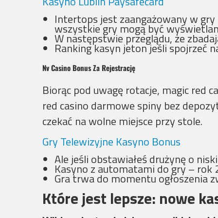
Kasyno Lublin Paysafecard
Intertops jest zaangażowany w gry 
wszystkie gry mogą być wyświetlane 
W następstwie przeglądu, że zbadają
Ranking kasyn jeton jeśli spojrzeć 
Nv Casino Bonus Za Rejestrację
Biorąc pod uwagę rotacje, magic red c
red casino darmowe spiny bez depozyt
czekać na wolne miejsce przy stole.
Gry Telewizyjne Kasyno Bonus
Ale jeśli obstawiałeś drużynę o nisk
Kasyno z automatami do gry – rok 
Gra trwa do momentu ogłoszenia zwy
Które jest lepsze: nowe k