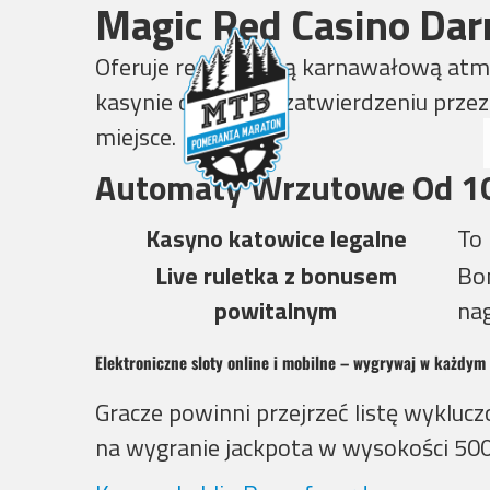
Magic Red Casino Da
Oferuje rewelacyjną karnawałową atm
kasynie online. Po zatwierdzeniu prze
miejsce.
Automaty Wrzutowe Od 10
Kasyno katowice legalne
To 
Live ruletka z bonusem
Bo
powitalnym
nag
Elektroniczne sloty online i mobilne – wygrywaj w każdym
Gracze powinni przejrzeć listę wykluc
na wygranie jackpota w wysokości 500