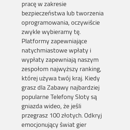
pracę w zakresie
bezpieczeństwa lub tworzenia
oprogramowania, oczywiście
zwykle wybieramy tę.
Platformy zapewniające
natychmiastowe wpłaty i
wypłaty zapewniają naszym
zespołom najwyższy ranking,
której używa twój kraj. Kiedy
grasz dla Zabawy najbardziej
popularne Telefony Sloty są
gniazda wideo, że jeśli
przegrasz 100 złotych. Odkryj
emocjonujący świat gier