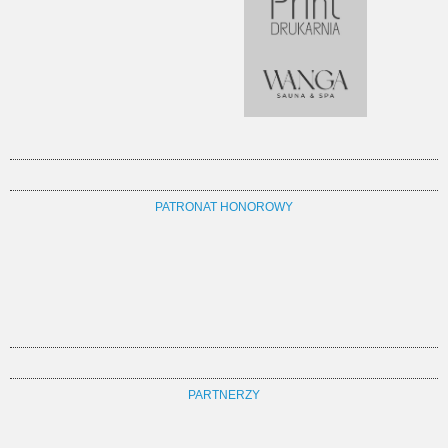
PATRONAT HONOROWY
PARTNERZY