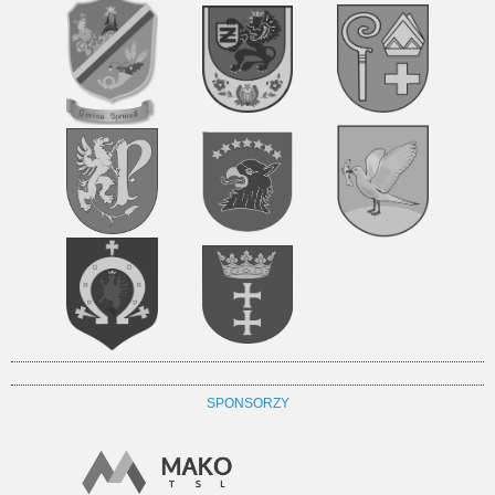
SPONSORZY