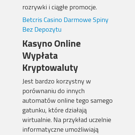
rozrywki i ciągłe promocje.
Betcris Casino Darmowe Spiny
Bez Depozytu
Kasyno Online
Wypłata
Kryptowaluty
Jest bardzo korzystny w
porównaniu do innych
automatów online tego samego
gatunku, które działają
wirtualnie. Na przykład uczelnie
informatyczne umożliwiają