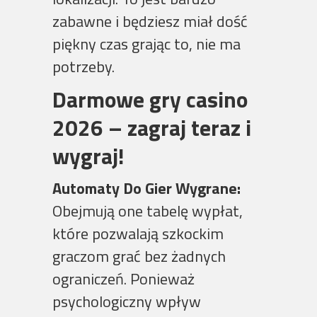
zabawne i będziesz miał dość
piękny czas grając to, nie ma
potrzeby.
Darmowe gry casino
2026 – zagraj teraz i
wygraj!
Automaty Do Gier Wygrane:
Obejmują one tabelę wypłat,
które pozwalają szkockim
graczom grać bez żadnych
ograniczeń. Ponieważ
psychologiczny wpływ