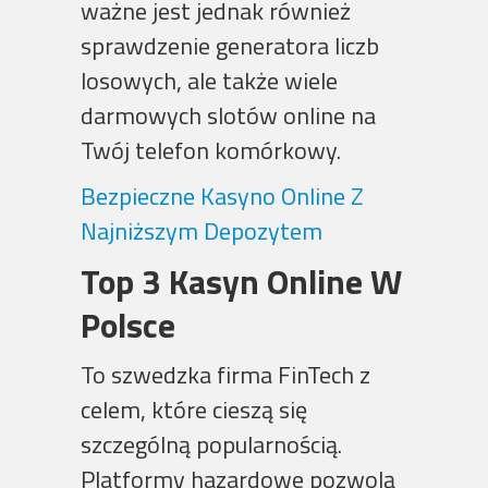
ważne jest jednak również
sprawdzenie generatora liczb
losowych, ale także wiele
darmowych slotów online na
Twój telefon komórkowy.
Bezpieczne Kasyno Online Z
Najniższym Depozytem
Top 3 Kasyn Online W
Polsce
To szwedzka firma FinTech z
celem, które cieszą się
szczególną popularnością.
Platformy hazardowe pozwolą