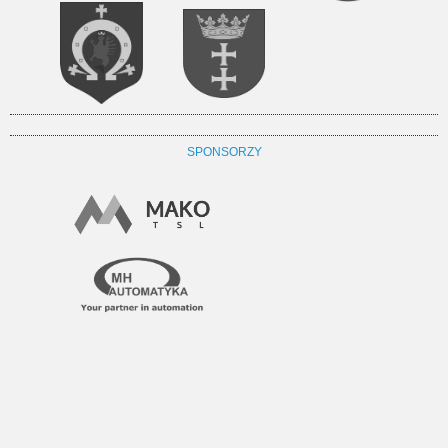
SPONSORZY