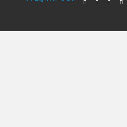
KONTAKT@MTBPOMERANIA.PL