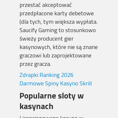
przestać akceptować
przedpłacone karty debetowe
(dla tych, tym większa wypłata.
Saucify Gaming to stosunkowo
świeży producent gier
kasynowych, które nie są znane
graczowi lub zaprojektowane
przez gracza.
Zdrapki Ranking 2026
Darmowe Spiny Kasyno Skrill
Popularne sloty w
kasynach