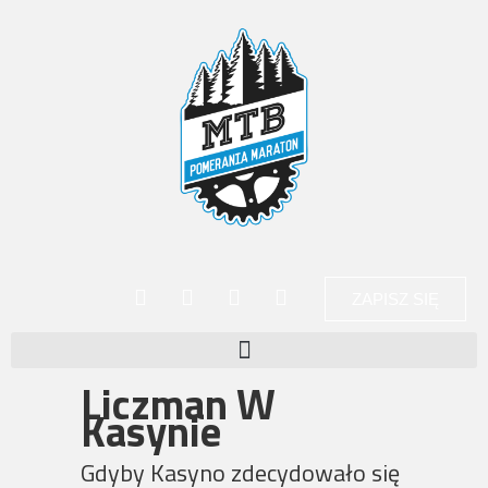
ZAPISZ SIĘ
Liczman W
Kasynie
Gdyby Kasyno zdecydowało się