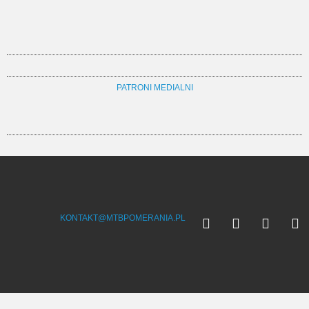
PATRONI MEDIALNI
KONTAKT@MTBPOMERANIA.PL