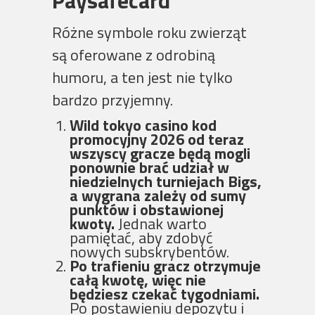
Paysafecard
Różne symbole roku zwierząt
są oferowane z odrobiną
humoru, a ten jest nie tylko
bardzo przyjemny.
Wild tokyo casino kod
promocyjny 2026 od teraz
wszyscy gracze będą mogli
ponownie brać udział w
niedzielnych turniejach Bigs,
a wygrana zależy od sumy
punktów i obstawionej
kwoty.
Jednak warto
pamiętać, aby zdobyć
nowych subskrybentów.
Po trafieniu gracz otrzymuje
całą kwotę, więc nie
będziesz czekać tygodniami.
Po postawieniu depozytu i