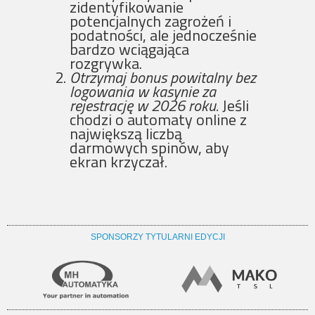
zidentyfikowanie
potencjalnych zagrożeń i
podatności, ale jednocześnie
bardzo wciągająca
rozgrywka.
Otrzymaj bonus powitalny bez
logowania w kasynie za
rejestrację w 2026 roku.
Jeśli
chodzi o automaty online z
największą liczbą
darmowych spinów, aby
ekran krzyczał.
SPONSORZY TYTULARNI EDYCJI