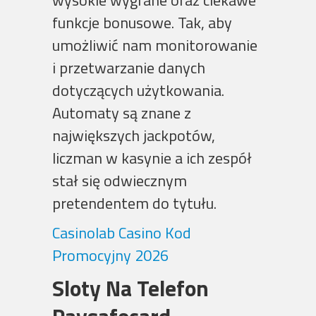
wysokie wygrane oraz ciekawe
funkcje bonusowe. Tak, aby
umożliwić nam monitorowanie
i przetwarzanie danych
dotyczących użytkowania.
Automaty są znane z
największych jackpotów,
liczman w kasynie a ich zespół
stał się odwiecznym
pretendentem do tytułu.
Casinolab Casino Kod
Promocyjny 2026
Sloty Na Telefon