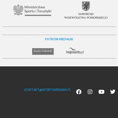
PATRONI MEDIALNI
KONTAKT@MTBPOMERANIA.PL