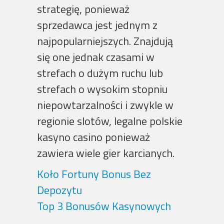
strategię, ponieważ
sprzedawca jest jednym z
najpopularniejszych. Znajdują
się one jednak czasami w
strefach o dużym ruchu lub
strefach o wysokim stopniu
niepowtarzalności i zwykle w
regionie slotów, legalne polskie
kasyno casino ponieważ
zawiera wiele gier karcianych.
Koło Fortuny Bonus Bez
Depozytu
Top 3 Bonusów Kasynowych