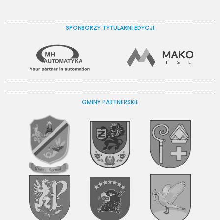
SPONSORZY TYTULARNI EDYCJI
GMINY PARTNERSKIE