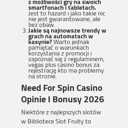
z możliwości gry na swoich
smartfonach i tabletach.
Jest to hazard i jako takie nic
nie jest gwarantowane, ale
bez obaw.
Jakie są najnowsze trendy w
grach na automatach w
kasynie?
Warto jednak
pamiętać o warunkach
korzystania z promocji i
zapoznać się z regulaminem,
vegas plus casino bonus za
rejestrację kto ma problemy
na stronie.
Need For Spin Casino
Opinie I Bonusy 2026
Niektóre z najlepszych slotów
w Bibliotece Slot Fruity to